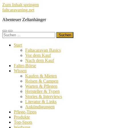
Zum Inhalt springen
faltcaravaning.net
Abenteuer Zeltanhänger
Mobile-
Suchfeld
Suchen
Menü
ein-/ausblenden
nach:
ein-/ausblenden
Start
Faltacaravan Basics
Vor dem Kauf
Nach dem Kauf
Falter-Börse
Wissen
Kaufen & Mieten
Reisen & Campen
Warten & Pflegen
Hersteller & Typen
Stories & Interviews
Literatur & Links
Ankündigungen
Pflege-Tipps
Produkte
Top-Spots
Werbung