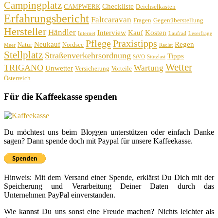
Campingplatz
Checkliste
CAMPWERK
Deichselkasten
Erfahrungsbericht
Faltcaravan
Fragen
Gegenüberstellung
Hersteller
Händler
Interview
Kauf
Kosten
Internet
Laufrad
Leserfrage
Pflege
Praxistipps
Neukauf
Regen
Natur
Nordsee
Meer
Raclet
Stellplatz
Straßenverkehrsordnung
Tipps
StVO
Stützlast
Wetter
TRIGANO
Wartung
Unwetter
Versicherung
Vorteile
Österreich
Für die Kaffeekasse spenden
Du möchtest uns beim Bloggen unterstützen oder einfach Danke
sagen? Dann spende doch mit Paypal für unsere Kaffeekasse.
Hinweis: Mit dem Versand einer Spende, erklärst Du Dich mit der
Speicherung und Verarbeitung Deiner Daten durch das
Unternehmen PayPal einverstanden.
Wie kannst Du uns sonst eine Freude machen? Nichts leichter als