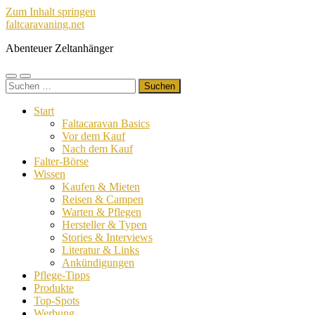
Zum Inhalt springen
faltcaravaning.net
Abenteuer Zeltanhänger
Mobile-
Suchfeld
Suchen
Menü
ein-/ausblenden
nach:
ein-/ausblenden
Start
Faltacaravan Basics
Vor dem Kauf
Nach dem Kauf
Falter-Börse
Wissen
Kaufen & Mieten
Reisen & Campen
Warten & Pflegen
Hersteller & Typen
Stories & Interviews
Literatur & Links
Ankündigungen
Pflege-Tipps
Produkte
Top-Spots
Werbung