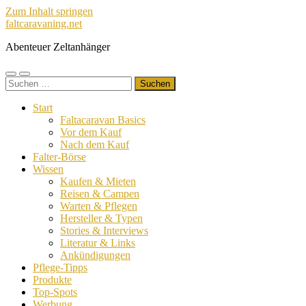
Zum Inhalt springen
faltcaravaning.net
Abenteuer Zeltanhänger
Mobile-
Suchfeld
Suchen
Menü
ein-/ausblenden
nach:
ein-/ausblenden
Start
Faltacaravan Basics
Vor dem Kauf
Nach dem Kauf
Falter-Börse
Wissen
Kaufen & Mieten
Reisen & Campen
Warten & Pflegen
Hersteller & Typen
Stories & Interviews
Literatur & Links
Ankündigungen
Pflege-Tipps
Produkte
Top-Spots
Werbung