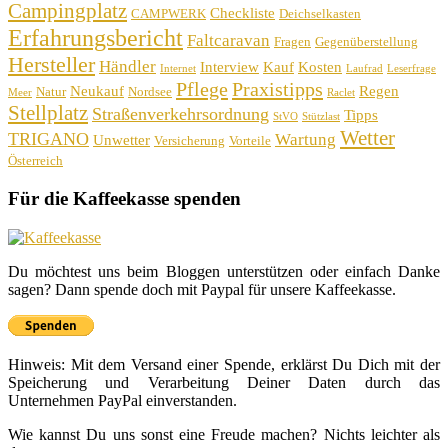
Campingplatz
Checkliste
CAMPWERK
Deichselkasten
Erfahrungsbericht
Faltcaravan
Fragen
Gegenüberstellung
Hersteller
Händler
Interview
Kauf
Kosten
Internet
Laufrad
Leserfrage
Pflege
Praxistipps
Neukauf
Regen
Natur
Nordsee
Meer
Raclet
Stellplatz
Straßenverkehrsordnung
Tipps
StVO
Stützlast
Wetter
TRIGANO
Wartung
Unwetter
Versicherung
Vorteile
Österreich
Für die Kaffeekasse spenden
Du möchtest uns beim Bloggen unterstützen oder einfach Danke
sagen? Dann spende doch mit Paypal für unsere Kaffeekasse.
Hinweis: Mit dem Versand einer Spende, erklärst Du Dich mit der
Speicherung und Verarbeitung Deiner Daten durch das
Unternehmen PayPal einverstanden.
Wie kannst Du uns sonst eine Freude machen? Nichts leichter als