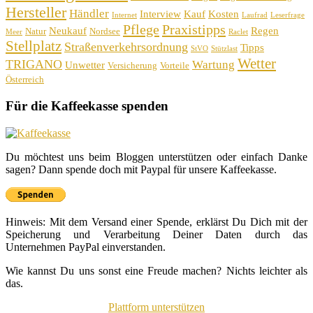
Hersteller
Händler
Interview
Kauf
Kosten
Internet
Laufrad
Leserfrage
Pflege
Praxistipps
Neukauf
Regen
Natur
Nordsee
Meer
Raclet
Stellplatz
Straßenverkehrsordnung
Tipps
StVO
Stützlast
Wetter
TRIGANO
Wartung
Unwetter
Versicherung
Vorteile
Österreich
Für die Kaffeekasse spenden
Du möchtest uns beim Bloggen unterstützen oder einfach Danke
sagen? Dann spende doch mit Paypal für unsere Kaffeekasse.
Hinweis: Mit dem Versand einer Spende, erklärst Du Dich mit der
Speicherung und Verarbeitung Deiner Daten durch das
Unternehmen PayPal einverstanden.
Wie kannst Du uns sonst eine Freude machen? Nichts leichter als
das.
Plattform unterstützen