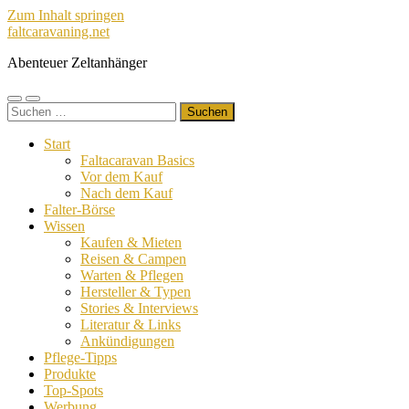
Zum Inhalt springen
faltcaravaning.net
Abenteuer Zeltanhänger
Mobile-
Suchfeld
Suchen
Menü
ein-/ausblenden
nach:
ein-/ausblenden
Start
Faltacaravan Basics
Vor dem Kauf
Nach dem Kauf
Falter-Börse
Wissen
Kaufen & Mieten
Reisen & Campen
Warten & Pflegen
Hersteller & Typen
Stories & Interviews
Literatur & Links
Ankündigungen
Pflege-Tipps
Produkte
Top-Spots
Werbung