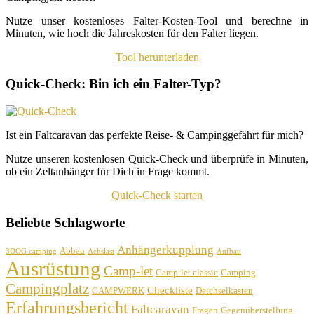
Nutze unser kostenloses Falter-Kosten-Tool und berechne in
Minuten, wie hoch die Jahreskosten für den Falter liegen.
Tool herunterladen
Quick-Check: Bin ich ein Falter-Typ?
Ist ein Faltcaravan das perfekte Reise- & Campinggefährt für mich?
Nutze unseren kostenlosen Quick-Check und überprüfe in Minuten,
ob ein Zeltanhänger für Dich in Frage kommt.
Quick-Check starten
Beliebte Schlagworte
Anhängerkupplung
Abbau
3DOG camping
Achslast
Aufbau
Ausrüstung
Camp-let
Camp-let classic
Camping
Campingplatz
Checkliste
CAMPWERK
Deichselkasten
Erfahrungsbericht
Faltcaravan
Fragen
Gegenüberstellung