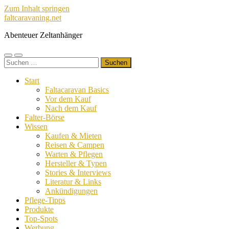
Zum Inhalt springen
faltcaravaning.net
Abenteuer Zeltanhänger
Mobile-
Suchfeld
Suchen
Menü
ein-/ausblenden
nach:
ein-/ausblenden
Start
Faltacaravan Basics
Vor dem Kauf
Nach dem Kauf
Falter-Börse
Wissen
Kaufen & Mieten
Reisen & Campen
Warten & Pflegen
Hersteller & Typen
Stories & Interviews
Literatur & Links
Ankündigungen
Pflege-Tipps
Produkte
Top-Spots
Werbung