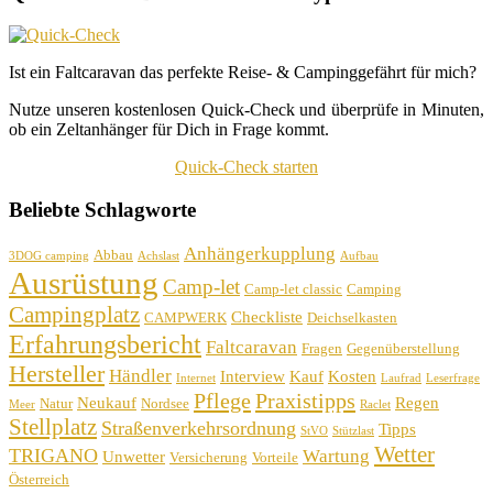
Ist ein Faltcaravan das perfekte Reise- & Campinggefährt für mich?
Nutze unseren kostenlosen Quick-Check und überprüfe in Minuten,
ob ein Zeltanhänger für Dich in Frage kommt.
Quick-Check starten
Beliebte Schlagworte
Anhängerkupplung
Abbau
3DOG camping
Achslast
Aufbau
Ausrüstung
Camp-let
Camp-let classic
Camping
Campingplatz
Checkliste
CAMPWERK
Deichselkasten
Erfahrungsbericht
Faltcaravan
Fragen
Gegenüberstellung
Hersteller
Händler
Interview
Kauf
Kosten
Internet
Laufrad
Leserfrage
Pflege
Praxistipps
Neukauf
Regen
Natur
Nordsee
Meer
Raclet
Stellplatz
Straßenverkehrsordnung
Tipps
StVO
Stützlast
Wetter
TRIGANO
Wartung
Unwetter
Versicherung
Vorteile
Österreich