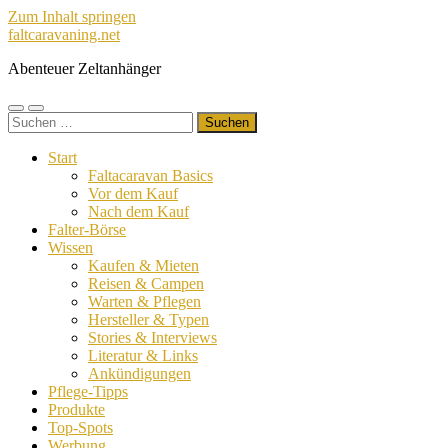
Zum Inhalt springen
faltcaravaning.net
Abenteuer Zeltanhänger
Mobile-
Suchfeld
Suchen
Menü
ein-/ausblenden
nach:
ein-/ausblenden
Start
Faltacaravan Basics
Vor dem Kauf
Nach dem Kauf
Falter-Börse
Wissen
Kaufen & Mieten
Reisen & Campen
Warten & Pflegen
Hersteller & Typen
Stories & Interviews
Literatur & Links
Ankündigungen
Pflege-Tipps
Produkte
Top-Spots
Werbung