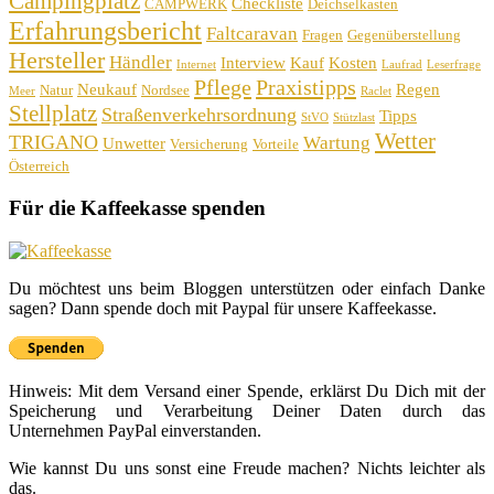
Campingplatz
Checkliste
CAMPWERK
Deichselkasten
Erfahrungsbericht
Faltcaravan
Fragen
Gegenüberstellung
Hersteller
Händler
Interview
Kauf
Kosten
Internet
Laufrad
Leserfrage
Pflege
Praxistipps
Neukauf
Regen
Natur
Nordsee
Meer
Raclet
Stellplatz
Straßenverkehrsordnung
Tipps
StVO
Stützlast
Wetter
TRIGANO
Wartung
Unwetter
Versicherung
Vorteile
Österreich
Für die Kaffeekasse spenden
Du möchtest uns beim Bloggen unterstützen oder einfach Danke
sagen? Dann spende doch mit Paypal für unsere Kaffeekasse.
Hinweis: Mit dem Versand einer Spende, erklärst Du Dich mit der
Speicherung und Verarbeitung Deiner Daten durch das
Unternehmen PayPal einverstanden.
Wie kannst Du uns sonst eine Freude machen? Nichts leichter als
das.