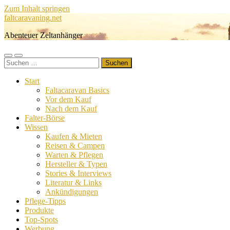
Zum Inhalt springen
faltcaravaning.net
Abenteuer Zeltanhänger
Mobile-
Suchfeld
Suchen
Menü
ein-/ausblenden
nach:
ein-/ausblenden
Start
Faltacaravan Basics
Vor dem Kauf
Nach dem Kauf
Falter-Börse
Wissen
Kaufen & Mieten
Reisen & Campen
Warten & Pflegen
Hersteller & Typen
Stories & Interviews
Literatur & Links
Ankündigungen
Pflege-Tipps
Produkte
Top-Spots
Werbung