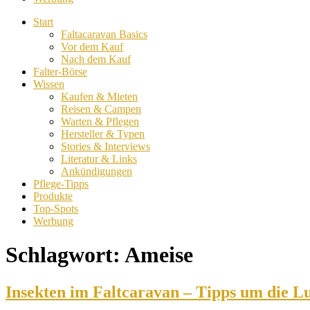
Start
Faltacaravan Basics
Vor dem Kauf
Nach dem Kauf
Falter-Börse
Wissen
Kaufen & Mieten
Reisen & Campen
Warten & Pflegen
Hersteller & Typen
Stories & Interviews
Literatur & Links
Ankündigungen
Pflege-Tipps
Produkte
Top-Spots
Werbung
Schlagwort:
Ameise
Insekten im Faltcaravan – Tipps um die L