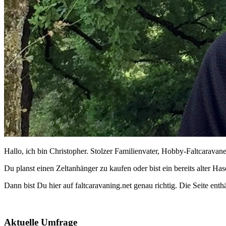
Hallo, ich bin Christopher. Stolzer Familienvater, Hobby-Faltcaravane
Du planst einen Zeltanhänger zu kaufen oder bist ein bereits alter Ha
Dann bist Du hier auf faltcaravaning.net genau richtig. Die Seite ent
Aktuelle Umfrage