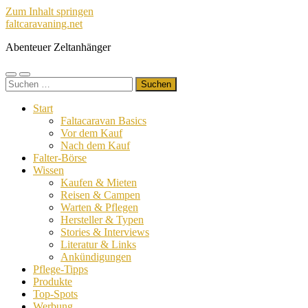
Zum Inhalt springen
faltcaravaning.net
Abenteuer Zeltanhänger
Mobile-
Suchfeld
Suchen
Menü
ein-/ausblenden
nach:
ein-/ausblenden
Start
Faltacaravan Basics
Vor dem Kauf
Nach dem Kauf
Falter-Börse
Wissen
Kaufen & Mieten
Reisen & Campen
Warten & Pflegen
Hersteller & Typen
Stories & Interviews
Literatur & Links
Ankündigungen
Pflege-Tipps
Produkte
Top-Spots
Werbung