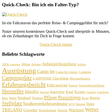
Quick-Check: Bin ich ein Falter-Typ?
Ist ein Faltcaravan das perfekte Reise- & Campinggefährt für mich?
Nutze unseren kostenlosen Quick-Check und überprüfe in Minuten,
ob ein Zeltanhänger für Dich in Frage kommt.
Quick-Check starten
Beliebte Schlagworte
Anhängerkupplung
Abbau
3DOG camping
Achslast
Aufbau
Ausrüstung
Camp-let
Camp-let classic
Camping
Campingplatz
Checkliste
CAMPWERK
Deichselkasten
Erfahrungsbericht
Faltcaravan
Fragen
Gegenüberstellung
Hersteller
Händler
Interview
Kauf
Kosten
Internet
Laufrad
Leserfrage
Pflege
Praxistipps
Neukauf
Regen
Natur
Nordsee
Meer
Raclet
Stellplatz
Straßenverkehrsordnung
Tipps
StVO
Stützlast
Wetter
TRIGANO
Wartung
Unwetter
Versicherung
Vorteile