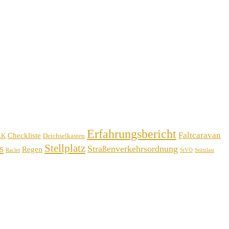
Erfahrungsbericht
Faltcaravan
Checkliste
RK
Deichselkasten
Stellplatz
s
Straßenverkehrsordnung
Regen
Raclet
StVO
Stützlast