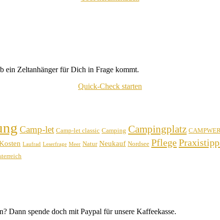
b ein Zeltanhänger für Dich in Frage kommt.
Quick-Check starten
ung
Campingplatz
Camp-let
Camp-let classic
Camping
CAMPWE
Pflege
Praxistipp
Kosten
Neukauf
Natur
Nordsee
Laufrad
Leserfrage
Meer
terreich
n? Dann spende doch mit Paypal für unsere Kaffeekasse.