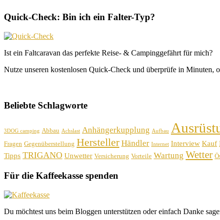
Quick-Check: Bin ich ein Falter-Typ?
Ist ein Faltcaravan das perfekte Reise- & Campinggefährt für mich?
Nutze unseren kostenlosen Quick-Check und überprüfe in Minuten, o
Beliebte Schlagworte
Ausrüst
Anhängerkupplung
Abbau
3DOG camping
Achslast
Aufbau
Hersteller
Händler
Interview
Kauf
Fragen
Gegenüberstellung
Internet
Wetter
TRIGANO
Wartung
Tipps
Unwetter
Versicherung
Vorteile
Ös
Für die Kaffeekasse spenden
Du möchtest uns beim Bloggen unterstützen oder einfach Danke sage