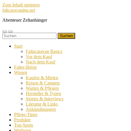
Zum Inhalt springen
faltcaravaning.net
Abenteuer Zeltanhänger
Mobile-
Suchfeld
Suchen
Menü
ein-/ausblenden
nach:
ein-/ausblenden
Start
Faltacaravan Basics
Vor dem Kauf
Nach dem Kauf
Falter-Börse
Wissen
Kaufen & Mieten
Reisen & Campen
Warten & Pflegen
Hersteller & Typen
Stories & Interviews
Literatur & Links
Ankündigungen
Pflege-Tipps
Produkte
Top-Spots
Werbung