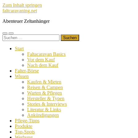
Zum Inhalt springen
faltcaravaning.net
Abenteuer Zeltanhänger
Mobile-
Suchfeld
Suchen
Menü
ein-/ausblenden
nach:
ein-/ausblenden
Start
Faltacaravan Basics
Vor dem Kauf
Nach dem Kauf
Falter-Börse
Wissen
Kaufen & Mieten
Reisen & Campen
Warten & Pflegen
Hersteller & Typen
Stories & Interviews
Literatur & Links
Ankündigungen
Pflege-Tipps
Produkte
Top-Spots
Werbung