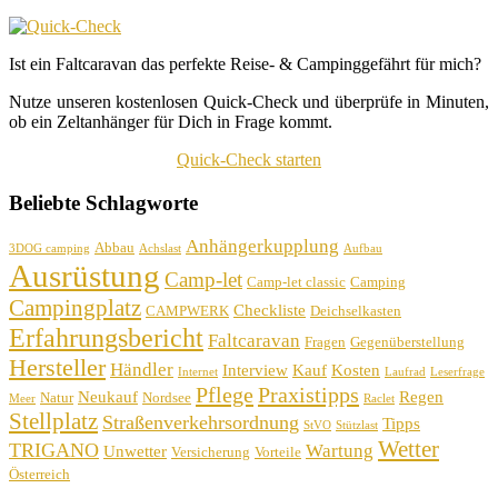
Ist ein Faltcaravan das perfekte Reise- & Campinggefährt für mich?
Nutze unseren kostenlosen Quick-Check und überprüfe in Minuten,
ob ein Zeltanhänger für Dich in Frage kommt.
Quick-Check starten
Beliebte Schlagworte
Anhängerkupplung
Abbau
3DOG camping
Achslast
Aufbau
Ausrüstung
Camp-let
Camp-let classic
Camping
Campingplatz
Checkliste
CAMPWERK
Deichselkasten
Erfahrungsbericht
Faltcaravan
Fragen
Gegenüberstellung
Hersteller
Händler
Interview
Kauf
Kosten
Internet
Laufrad
Leserfrage
Pflege
Praxistipps
Neukauf
Regen
Natur
Nordsee
Meer
Raclet
Stellplatz
Straßenverkehrsordnung
Tipps
StVO
Stützlast
Wetter
TRIGANO
Wartung
Unwetter
Versicherung
Vorteile
Österreich