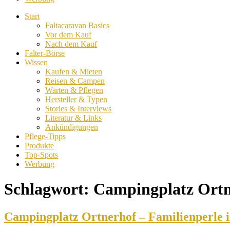
Start
Faltacaravan Basics
Vor dem Kauf
Nach dem Kauf
Falter-Börse
Wissen
Kaufen & Mieten
Reisen & Campen
Warten & Pflegen
Hersteller & Typen
Stories & Interviews
Literatur & Links
Ankündigungen
Pflege-Tipps
Produkte
Top-Spots
Werbung
Schlagwort:
Campingplatz Ortn
Campingplatz Ortnerhof – Familienperle i