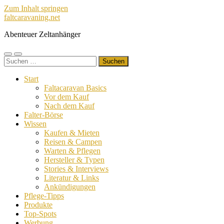
Zum Inhalt springen
faltcaravaning.net
Abenteuer Zeltanhänger
Mobile-
Suchfeld
Suchen
Menü
ein-/ausblenden
nach:
ein-/ausblenden
Start
Faltacaravan Basics
Vor dem Kauf
Nach dem Kauf
Falter-Börse
Wissen
Kaufen & Mieten
Reisen & Campen
Warten & Pflegen
Hersteller & Typen
Stories & Interviews
Literatur & Links
Ankündigungen
Pflege-Tipps
Produkte
Top-Spots
Werbung