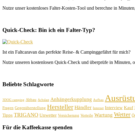
Nutze unser kostenloses Falter-Kosten-Tool und berechne in Minuten, 
Quick-Check: Bin ich ein Falter-Typ?
Ist ein Faltcaravan das perfekte Reise- & Campinggefährt für mich?
Nutze unseren kostenlosen Quick-Check und überprüfe in Minuten, o
Beliebte Schlagworte
Ausrüst
Anhängerkupplung
Abbau
3DOG camping
Achslast
Aufbau
Hersteller
Händler
Interview
Kauf
Fragen
Gegenüberstellung
Internet
Wetter
TRIGANO
Wartung
Tipps
Unwetter
Versicherung
Vorteile
Ös
Für die Kaffeekasse spenden