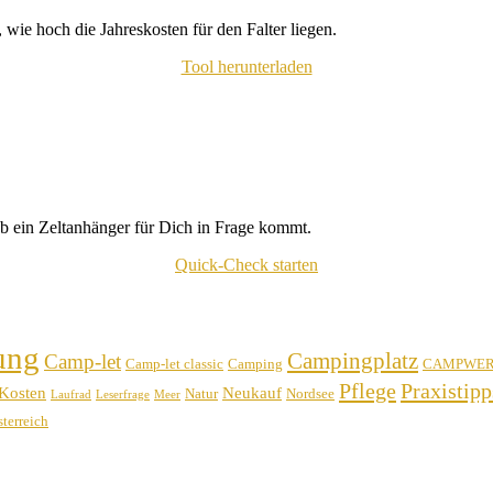
wie hoch die Jahreskosten für den Falter liegen.
Tool herunterladen
b ein Zeltanhänger für Dich in Frage kommt.
Quick-Check starten
ung
Campingplatz
Camp-let
Camp-let classic
Camping
CAMPWE
Pflege
Praxistipp
Kosten
Neukauf
Natur
Nordsee
Laufrad
Leserfrage
Meer
terreich