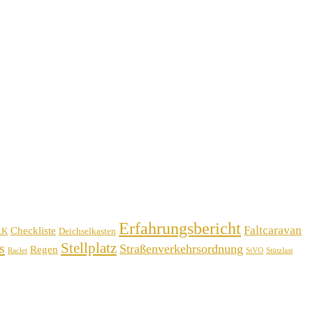
Erfahrungsbericht
Faltcaravan
Checkliste
RK
Deichselkasten
Stellplatz
s
Straßenverkehrsordnung
Regen
Raclet
StVO
Stützlast