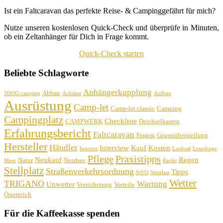
Ist ein Faltcaravan das perfekte Reise- & Campinggefährt für mich?
Nutze unseren kostenlosen Quick-Check und überprüfe in Minuten,
ob ein Zeltanhänger für Dich in Frage kommt.
Quick-Check starten
Beliebte Schlagworte
Anhängerkupplung
Abbau
3DOG camping
Achslast
Aufbau
Ausrüstung
Camp-let
Camp-let classic
Camping
Campingplatz
Checkliste
CAMPWERK
Deichselkasten
Erfahrungsbericht
Faltcaravan
Fragen
Gegenüberstellung
Hersteller
Händler
Interview
Kauf
Kosten
Internet
Laufrad
Leserfrage
Pflege
Praxistipps
Neukauf
Regen
Natur
Nordsee
Meer
Raclet
Stellplatz
Straßenverkehrsordnung
Tipps
StVO
Stützlast
Wetter
TRIGANO
Wartung
Unwetter
Versicherung
Vorteile
Österreich
Für die Kaffeekasse spenden