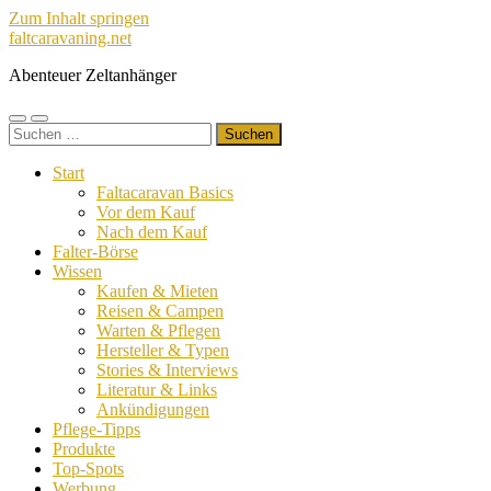
Zum Inhalt springen
faltcaravaning.net
Abenteuer Zeltanhänger
Mobile-
Suchfeld
Suchen
Menü
ein-/ausblenden
nach:
ein-/ausblenden
Start
Faltacaravan Basics
Vor dem Kauf
Nach dem Kauf
Falter-Börse
Wissen
Kaufen & Mieten
Reisen & Campen
Warten & Pflegen
Hersteller & Typen
Stories & Interviews
Literatur & Links
Ankündigungen
Pflege-Tipps
Produkte
Top-Spots
Werbung