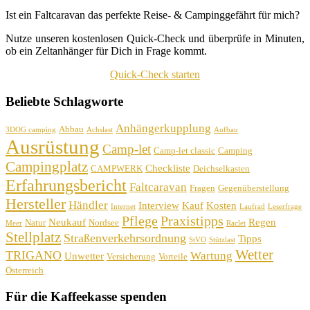
Ist ein Faltcaravan das perfekte Reise- & Campinggefährt für mich?
Nutze unseren kostenlosen Quick-Check und überprüfe in Minuten,
ob ein Zeltanhänger für Dich in Frage kommt.
Quick-Check starten
Beliebte Schlagworte
Anhängerkupplung
Abbau
3DOG camping
Achslast
Aufbau
Ausrüstung
Camp-let
Camp-let classic
Camping
Campingplatz
Checkliste
CAMPWERK
Deichselkasten
Erfahrungsbericht
Faltcaravan
Fragen
Gegenüberstellung
Hersteller
Händler
Interview
Kauf
Kosten
Internet
Laufrad
Leserfrage
Pflege
Praxistipps
Neukauf
Regen
Natur
Nordsee
Meer
Raclet
Stellplatz
Straßenverkehrsordnung
Tipps
StVO
Stützlast
Wetter
TRIGANO
Wartung
Unwetter
Versicherung
Vorteile
Österreich
Für die Kaffeekasse spenden