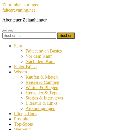
Zum Inhalt springen
faltcaravaning.net
Abenteuer Zeltanhänger
Mobile-
Suchfeld
Suchen
Menü
ein-/ausblenden
nach:
ein-/ausblenden
Start
Faltacaravan Basics
Vor dem Kauf
Nach dem Kauf
Falter-Börse
Wissen
Kaufen & Mieten
Reisen & Campen
Warten & Pflegen
Hersteller & Typen
Stories & Interviews
Literatur & Links
Ankündigungen
Pflege-Tipps
Produkte
Top-Spots
Werbung