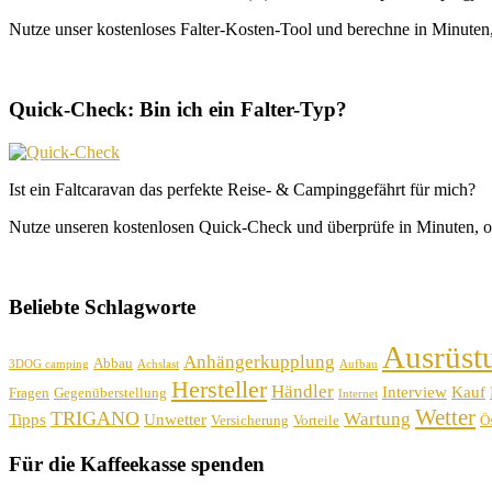
Nutze unser kostenloses Falter-Kosten-Tool und berechne in Minuten, 
Quick-Check: Bin ich ein Falter-Typ?
Ist ein Faltcaravan das perfekte Reise- & Campinggefährt für mich?
Nutze unseren kostenlosen Quick-Check und überprüfe in Minuten, o
Beliebte Schlagworte
Ausrüst
Anhängerkupplung
Abbau
3DOG camping
Achslast
Aufbau
Hersteller
Händler
Interview
Kauf
Fragen
Gegenüberstellung
Internet
Wetter
TRIGANO
Wartung
Tipps
Unwetter
Versicherung
Vorteile
Ös
Für die Kaffeekasse spenden