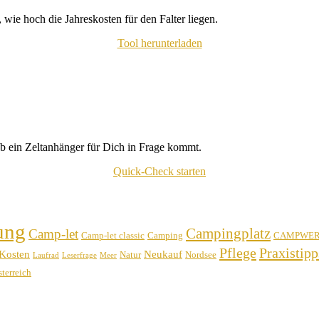
wie hoch die Jahreskosten für den Falter liegen.
Tool herunterladen
b ein Zeltanhänger für Dich in Frage kommt.
Quick-Check starten
ung
Campingplatz
Camp-let
Camp-let classic
Camping
CAMPWE
Pflege
Praxistipp
Kosten
Neukauf
Natur
Nordsee
Laufrad
Leserfrage
Meer
terreich