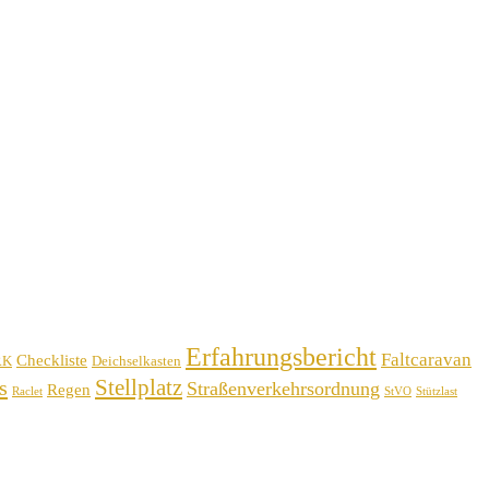
Erfahrungsbericht
Faltcaravan
Checkliste
RK
Deichselkasten
Stellplatz
s
Straßenverkehrsordnung
Regen
Raclet
StVO
Stützlast