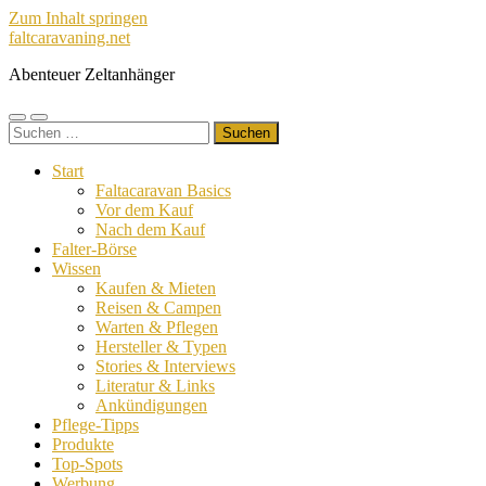
Zum Inhalt springen
faltcaravaning.net
Abenteuer Zeltanhänger
Mobile-
Suchfeld
Suchen
Menü
ein-/ausblenden
nach:
ein-/ausblenden
Start
Faltacaravan Basics
Vor dem Kauf
Nach dem Kauf
Falter-Börse
Wissen
Kaufen & Mieten
Reisen & Campen
Warten & Pflegen
Hersteller & Typen
Stories & Interviews
Literatur & Links
Ankündigungen
Pflege-Tipps
Produkte
Top-Spots
Werbung