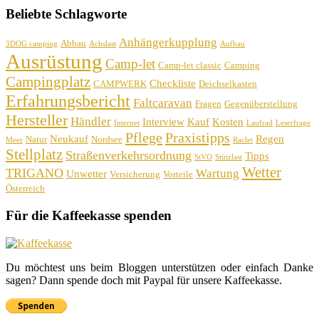
Beliebte Schlagworte
Anhängerkupplung
Abbau
3DOG camping
Achslast
Aufbau
Ausrüstung
Camp-let
Camp-let classic
Camping
Campingplatz
Checkliste
CAMPWERK
Deichselkasten
Erfahrungsbericht
Faltcaravan
Fragen
Gegenüberstellung
Hersteller
Händler
Interview
Kauf
Kosten
Internet
Laufrad
Leserfrage
Pflege
Praxistipps
Neukauf
Regen
Natur
Nordsee
Meer
Raclet
Stellplatz
Straßenverkehrsordnung
Tipps
StVO
Stützlast
Wetter
TRIGANO
Wartung
Unwetter
Versicherung
Vorteile
Österreich
Für die Kaffeekasse spenden
Du möchtest uns beim Bloggen unterstützen oder einfach Danke
sagen? Dann spende doch mit Paypal für unsere Kaffeekasse.