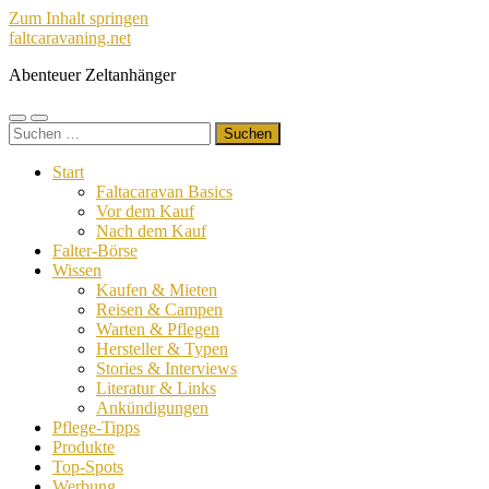
Zum Inhalt springen
faltcaravaning.net
Abenteuer Zeltanhänger
Mobile-
Suchfeld
Suchen
Menü
ein-/ausblenden
nach:
ein-/ausblenden
Start
Faltacaravan Basics
Vor dem Kauf
Nach dem Kauf
Falter-Börse
Wissen
Kaufen & Mieten
Reisen & Campen
Warten & Pflegen
Hersteller & Typen
Stories & Interviews
Literatur & Links
Ankündigungen
Pflege-Tipps
Produkte
Top-Spots
Werbung