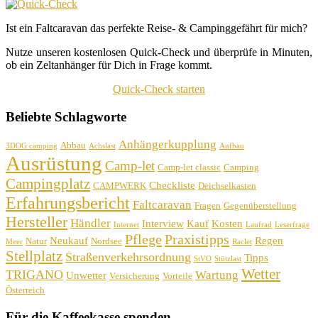
Ist ein Faltcaravan das perfekte Reise- & Campinggefährt für mich?
Nutze unseren kostenlosen Quick-Check und überprüfe in Minuten,
ob ein Zeltanhänger für Dich in Frage kommt.
Quick-Check starten
Beliebte Schlagworte
Anhängerkupplung
Abbau
3DOG camping
Achslast
Aufbau
Ausrüstung
Camp-let
Camp-let classic
Camping
Campingplatz
Checkliste
CAMPWERK
Deichselkasten
Erfahrungsbericht
Faltcaravan
Fragen
Gegenüberstellung
Hersteller
Händler
Interview
Kauf
Kosten
Internet
Laufrad
Leserfrage
Pflege
Praxistipps
Neukauf
Regen
Natur
Nordsee
Meer
Raclet
Stellplatz
Straßenverkehrsordnung
Tipps
StVO
Stützlast
Wetter
TRIGANO
Wartung
Unwetter
Versicherung
Vorteile
Österreich
Für die Kaffeekasse spenden