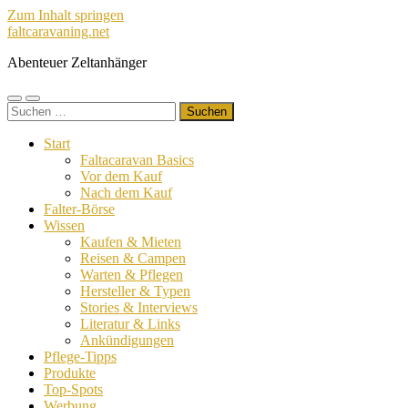
Zum Inhalt springen
faltcaravaning.net
Abenteuer Zeltanhänger
Mobile-
Suchfeld
Suchen
Menü
ein-/ausblenden
nach:
ein-/ausblenden
Start
Faltacaravan Basics
Vor dem Kauf
Nach dem Kauf
Falter-Börse
Wissen
Kaufen & Mieten
Reisen & Campen
Warten & Pflegen
Hersteller & Typen
Stories & Interviews
Literatur & Links
Ankündigungen
Pflege-Tipps
Produkte
Top-Spots
Werbung