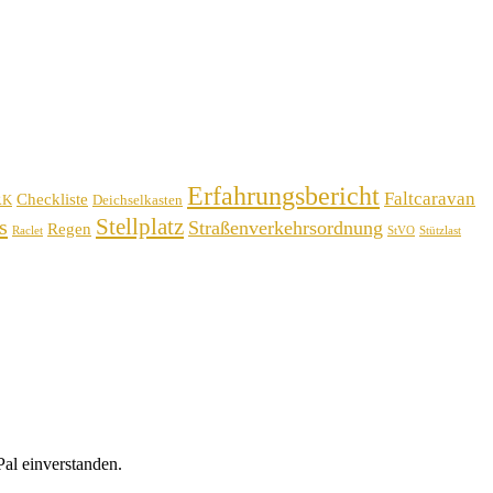
Erfahrungsbericht
Faltcaravan
Checkliste
RK
Deichselkasten
Stellplatz
s
Straßenverkehrsordnung
Regen
Raclet
StVO
Stützlast
al einverstanden.