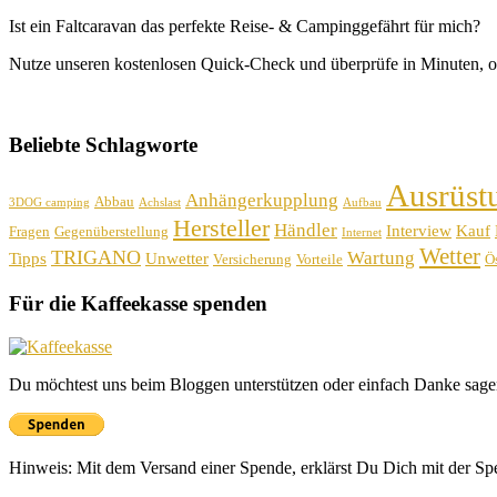
Ist ein Faltcaravan das perfekte Reise- & Campinggefährt für mich?
Nutze unseren kostenlosen Quick-Check und überprüfe in Minuten, o
Beliebte Schlagworte
Ausrüst
Anhängerkupplung
Abbau
3DOG camping
Achslast
Aufbau
Hersteller
Händler
Interview
Kauf
Fragen
Gegenüberstellung
Internet
Wetter
TRIGANO
Wartung
Tipps
Unwetter
Versicherung
Vorteile
Ös
Für die Kaffeekasse spenden
Du möchtest uns beim Bloggen unterstützen oder einfach Danke sage
Hinweis: Mit dem Versand einer Spende, erklärst Du Dich mit der S