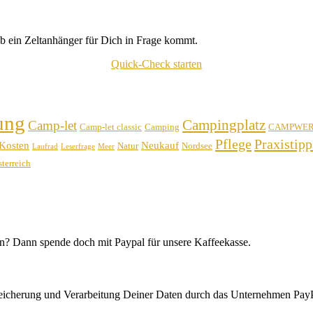
b ein Zeltanhänger für Dich in Frage kommt.
Quick-Check starten
ung
Campingplatz
Camp-let
Camp-let classic
Camping
CAMPWE
Pflege
Praxistipp
Kosten
Neukauf
Natur
Nordsee
Laufrad
Leserfrage
Meer
terreich
n? Dann spende doch mit Paypal für unsere Kaffeekasse.
peicherung und Verarbeitung Deiner Daten durch das Unternehmen PayP