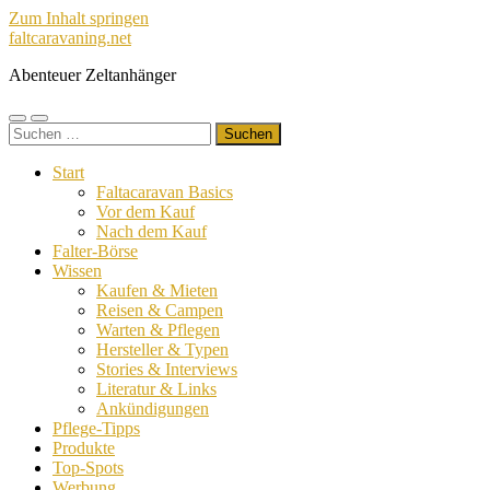
Zum Inhalt springen
faltcaravaning.net
Abenteuer Zeltanhänger
Mobile-
Suchfeld
Suchen
Menü
ein-/ausblenden
nach:
ein-/ausblenden
Start
Faltacaravan Basics
Vor dem Kauf
Nach dem Kauf
Falter-Börse
Wissen
Kaufen & Mieten
Reisen & Campen
Warten & Pflegen
Hersteller & Typen
Stories & Interviews
Literatur & Links
Ankündigungen
Pflege-Tipps
Produkte
Top-Spots
Werbung