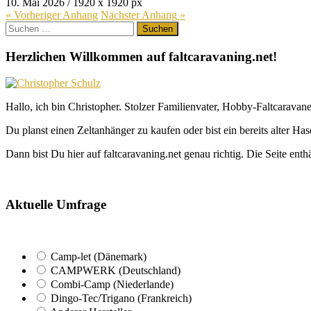
10. Mai 2026
/
1920
x
1920 px
« Vorheriger
Anhang
Nächster
Anhang
»
Suchen
nach:
Herzlichen Willkommen auf faltcaravaning.net!
Hallo, ich bin Christopher. Stolzer Familienvater, Hobby-Faltcaravane
Du planst einen Zeltanhänger zu kaufen oder bist ein bereits alter Ha
Dann bist Du hier auf faltcaravaning.net genau richtig. Die Seite ent
Aktuelle Umfrage
Camp-let (Dänemark)
CAMPWERK (Deutschland)
Combi-Camp (Niederlande)
Dingo-Tec/Trigano (Frankreich)