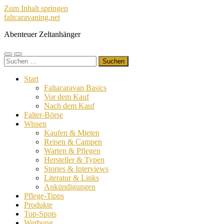
Zum Inhalt springen
faltcaravaning.net
Abenteuer Zeltanhänger
Mobile-
Suchfeld
Suchen
Menü
ein-/ausblenden
nach:
ein-/ausblenden
Start
Faltacaravan Basics
Vor dem Kauf
Nach dem Kauf
Falter-Börse
Wissen
Kaufen & Mieten
Reisen & Campen
Warten & Pflegen
Hersteller & Typen
Stories & Interviews
Literatur & Links
Ankündigungen
Pflege-Tipps
Produkte
Top-Spots
Werbung