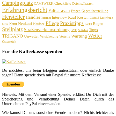
Campingplatz
Checkliste
CAMPWERK
Deichselkasten
Erfahrungsbericht
Faltcaravan
Fragen
Gegenüberstellung
Hersteller
Händler
Interview
Kauf
Kosten
Internet
Laufrad
Leserfrage
Pflege
Praxistipps
Neukauf
Regen
Natur
Nordsee
Meer
Raclet
Stellplatz
Straßenverkehrsordnung
Tipps
StVO
Stützlast
Wetter
TRIGANO
Wartung
Unwetter
Versicherung
Vorteile
Österreich
Für die Kaffeekasse spenden
Du möchtest uns beim Bloggen unterstützen oder einfach Danke
sagen? Dann spende doch mit Paypal für unsere Kaffeekasse.
Hinweis: Mit dem Versand einer Spende, erklärst Du Dich mit der
Speicherung und Verarbeitung Deiner Daten durch das
Unternehmen PayPal einverstanden.
Wie kannst Du uns sonst eine Freude machen? Nichts leichter als