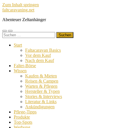
Zum Inhalt springen
faltcaravaning.net
Abenteuer Zeltanhänger
Mobile-
Suchfeld
Suchen
Menü
ein-/ausblenden
nach:
ein-/ausblenden
Start
Faltacaravan Basics
Vor dem Kauf
Nach dem Kauf
Falter-Börse
Wissen
Kaufen & Mieten
Reisen & Campen
Warten & Pflegen
Hersteller & Typen
Stories & Interviews
Literatur & Links
Ankündigungen
Pflege-Tipps
Produkte
Top-Spots
Werbung