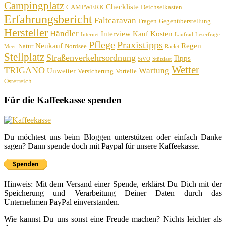
Campingplatz
Checkliste
CAMPWERK
Deichselkasten
Erfahrungsbericht
Faltcaravan
Fragen
Gegenüberstellung
Hersteller
Händler
Interview
Kauf
Kosten
Internet
Laufrad
Leserfrage
Pflege
Praxistipps
Neukauf
Regen
Natur
Nordsee
Meer
Raclet
Stellplatz
Straßenverkehrsordnung
Tipps
StVO
Stützlast
Wetter
TRIGANO
Wartung
Unwetter
Versicherung
Vorteile
Österreich
Für die Kaffeekasse spenden
Du möchtest uns beim Bloggen unterstützen oder einfach Danke
sagen? Dann spende doch mit Paypal für unsere Kaffeekasse.
Hinweis: Mit dem Versand einer Spende, erklärst Du Dich mit der
Speicherung und Verarbeitung Deiner Daten durch das
Unternehmen PayPal einverstanden.
Wie kannst Du uns sonst eine Freude machen? Nichts leichter als