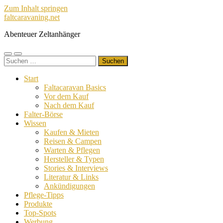
Zum Inhalt springen
faltcaravaning.net
Abenteuer Zeltanhänger
Mobile-
Suchfeld
Suchen
Menü
ein-/ausblenden
nach:
ein-/ausblenden
Start
Faltacaravan Basics
Vor dem Kauf
Nach dem Kauf
Falter-Börse
Wissen
Kaufen & Mieten
Reisen & Campen
Warten & Pflegen
Hersteller & Typen
Stories & Interviews
Literatur & Links
Ankündigungen
Pflege-Tipps
Produkte
Top-Spots
Werbung