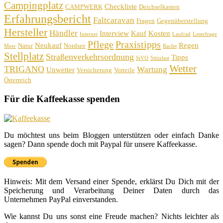
Campingplatz
Checkliste
CAMPWERK
Deichselkasten
Erfahrungsbericht
Faltcaravan
Fragen
Gegenüberstellung
Hersteller
Händler
Interview
Kauf
Kosten
Internet
Laufrad
Leserfrage
Pflege
Praxistipps
Neukauf
Regen
Natur
Nordsee
Meer
Raclet
Stellplatz
Straßenverkehrsordnung
Tipps
StVO
Stützlast
Wetter
TRIGANO
Wartung
Unwetter
Versicherung
Vorteile
Österreich
Für die Kaffeekasse spenden
Du möchtest uns beim Bloggen unterstützen oder einfach Danke
sagen? Dann spende doch mit Paypal für unsere Kaffeekasse.
Hinweis: Mit dem Versand einer Spende, erklärst Du Dich mit der
Speicherung und Verarbeitung Deiner Daten durch das
Unternehmen PayPal einverstanden.
Wie kannst Du uns sonst eine Freude machen? Nichts leichter als