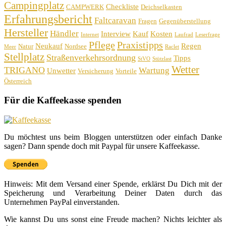
Campingplatz
Checkliste
CAMPWERK
Deichselkasten
Erfahrungsbericht
Faltcaravan
Fragen
Gegenüberstellung
Hersteller
Händler
Interview
Kauf
Kosten
Internet
Laufrad
Leserfrage
Pflege
Praxistipps
Neukauf
Regen
Natur
Nordsee
Meer
Raclet
Stellplatz
Straßenverkehrsordnung
Tipps
StVO
Stützlast
Wetter
TRIGANO
Wartung
Unwetter
Versicherung
Vorteile
Österreich
Für die Kaffeekasse spenden
Du möchtest uns beim Bloggen unterstützen oder einfach Danke
sagen? Dann spende doch mit Paypal für unsere Kaffeekasse.
Hinweis: Mit dem Versand einer Spende, erklärst Du Dich mit der
Speicherung und Verarbeitung Deiner Daten durch das
Unternehmen PayPal einverstanden.
Wie kannst Du uns sonst eine Freude machen? Nichts leichter als