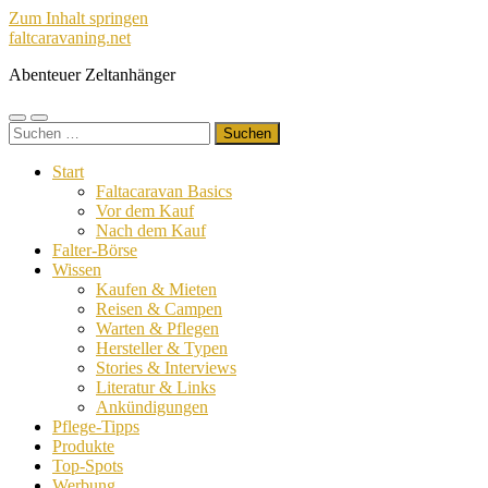
Zum Inhalt springen
faltcaravaning.net
Abenteuer Zeltanhänger
Mobile-
Suchfeld
Suchen
Menü
ein-/ausblenden
nach:
ein-/ausblenden
Start
Faltacaravan Basics
Vor dem Kauf
Nach dem Kauf
Falter-Börse
Wissen
Kaufen & Mieten
Reisen & Campen
Warten & Pflegen
Hersteller & Typen
Stories & Interviews
Literatur & Links
Ankündigungen
Pflege-Tipps
Produkte
Top-Spots
Werbung