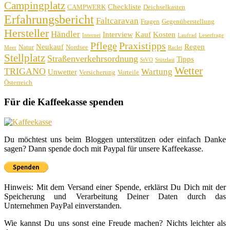
Campingplatz
Checkliste
CAMPWERK
Deichselkasten
Erfahrungsbericht
Faltcaravan
Fragen
Gegenüberstellung
Hersteller
Händler
Interview
Kauf
Kosten
Internet
Laufrad
Leserfrage
Pflege
Praxistipps
Neukauf
Regen
Natur
Nordsee
Meer
Raclet
Stellplatz
Straßenverkehrsordnung
Tipps
StVO
Stützlast
Wetter
TRIGANO
Wartung
Unwetter
Versicherung
Vorteile
Österreich
Für die Kaffeekasse spenden
Du möchtest uns beim Bloggen unterstützen oder einfach Danke
sagen? Dann spende doch mit Paypal für unsere Kaffeekasse.
Hinweis: Mit dem Versand einer Spende, erklärst Du Dich mit der
Speicherung und Verarbeitung Deiner Daten durch das
Unternehmen PayPal einverstanden.
Wie kannst Du uns sonst eine Freude machen? Nichts leichter als