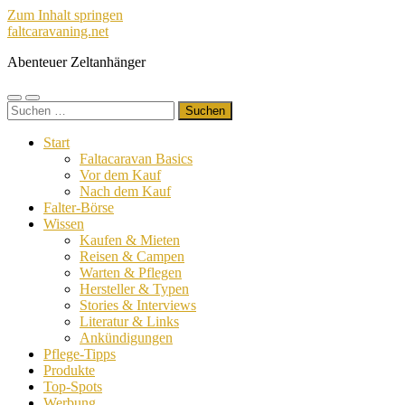
Zum Inhalt springen
faltcaravaning.net
Abenteuer Zeltanhänger
Mobile-
Suchfeld
Suchen
Menü
ein-/ausblenden
nach:
ein-/ausblenden
Start
Faltacaravan Basics
Vor dem Kauf
Nach dem Kauf
Falter-Börse
Wissen
Kaufen & Mieten
Reisen & Campen
Warten & Pflegen
Hersteller & Typen
Stories & Interviews
Literatur & Links
Ankündigungen
Pflege-Tipps
Produkte
Top-Spots
Werbung