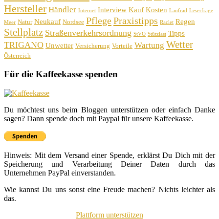
Hersteller
Händler
Interview
Kauf
Kosten
Internet
Laufrad
Leserfrage
Pflege
Praxistipps
Neukauf
Regen
Natur
Nordsee
Meer
Raclet
Stellplatz
Straßenverkehrsordnung
Tipps
StVO
Stützlast
Wetter
TRIGANO
Wartung
Unwetter
Versicherung
Vorteile
Österreich
Für die Kaffeekasse spenden
Du möchtest uns beim Bloggen unterstützen oder einfach Danke
sagen? Dann spende doch mit Paypal für unsere Kaffeekasse.
Hinweis: Mit dem Versand einer Spende, erklärst Du Dich mit der
Speicherung und Verarbeitung Deiner Daten durch das
Unternehmen PayPal einverstanden.
Wie kannst Du uns sonst eine Freude machen? Nichts leichter als
das.
Plattform unterstützen