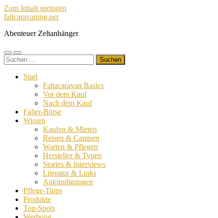
Zum Inhalt springen
faltcaravaning.net
Abenteuer Zeltanhänger
Mobile-
Suchfeld
Suchen
Menü
ein-/ausblenden
nach:
ein-/ausblenden
Start
Faltacaravan Basics
Vor dem Kauf
Nach dem Kauf
Falter-Börse
Wissen
Kaufen & Mieten
Reisen & Campen
Warten & Pflegen
Hersteller & Typen
Stories & Interviews
Literatur & Links
Ankündigungen
Pflege-Tipps
Produkte
Top-Spots
Werbung