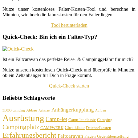
Nutze unser kostenloses Falter-Kosten-Tool und berechne in
Minuten, wie hoch die Jahreskosten für den Falter liegen.
Tool herunterladen
Quick-Check: Bin ich ein Falter-Typ?
Ist ein Faltcaravan das perfekte Reise- & Campinggefährt für mich?
Nutze unseren kostenlosen Quick-Check und überprüfe in Minuten,
ob ein Zeltanhänger für Dich in Frage kommt.
Quick-Check starten
Beliebte Schlagworte
Anhängerkupplung
Abbau
3DOG camping
Achslast
Aufbau
Ausrüstung
Camp-let
Camp-let classic
Camping
Campingplatz
Checkliste
CAMPWERK
Deichselkasten
Erfahrungsbericht
Faltcaravan
Fragen
Gegenüberstellung