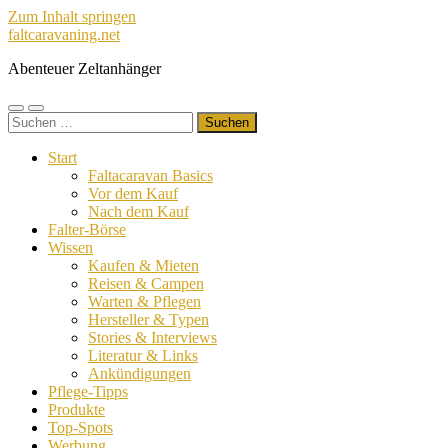
Zum Inhalt springen
faltcaravaning.net
Abenteuer Zeltanhänger
Mobile-
Suchfeld
Suchen
Menü
ein-/ausblenden
nach:
ein-/ausblenden
Start
Faltacaravan Basics
Vor dem Kauf
Nach dem Kauf
Falter-Börse
Wissen
Kaufen & Mieten
Reisen & Campen
Warten & Pflegen
Hersteller & Typen
Stories & Interviews
Literatur & Links
Ankündigungen
Pflege-Tipps
Produkte
Top-Spots
Werbung