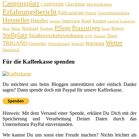
Campingplatz
Checkliste
CAMPWERK
Deichselkasten
Erfahrungsbericht
Faltcaravan
Fragen
Gegenüberstellung
Hersteller
Händler
Interview
Kauf
Kosten
Internet
Laufrad
Leserfrage
Pflege
Praxistipps
Neukauf
Regen
Natur
Nordsee
Meer
Raclet
Stellplatz
Straßenverkehrsordnung
Tipps
StVO
Stützlast
Wetter
TRIGANO
Wartung
Unwetter
Versicherung
Vorteile
Österreich
Für die Kaffeekasse spenden
Du möchtest uns beim Bloggen unterstützen oder einfach Danke
sagen? Dann spende doch mit Paypal für unsere Kaffeekasse.
Hinweis: Mit dem Versand einer Spende, erklärst Du Dich mit der
Speicherung und Verarbeitung Deiner Daten durch das
Unternehmen PayPal einverstanden.
Wie kannst Du uns sonst eine Freude machen? Nichts leichter als