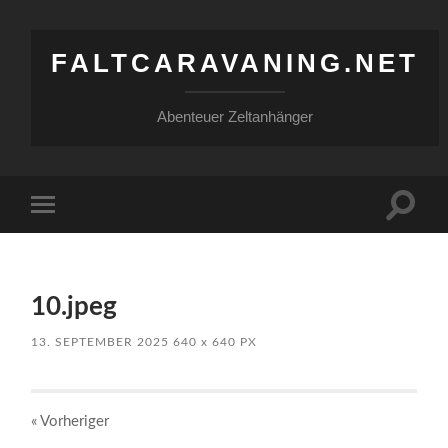
FALTCARAVANING.NET
Abenteuer Zeltanhänger
Suchfe
Mobile-
ein-/a
Menü
ein-/ausblenden
10.jpeg
13. SEPTEMBER 2025
640
x
640 PX
« Vorheriger