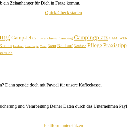
b ein Zeltanhänger für Dich in Frage kommt.
Quick-Check starten
ung
Campingplatz
Camp-let
Camp-let classic
Camping
CAMPWE
Pflege
Praxistipp
Kosten
Neukauf
Natur
Nordsee
Laufrad
Leserfrage
Meer
terreich
n? Dann spende doch mit Paypal für unsere Kaffeekasse.
peicherung und Verarbeitung Deiner Daten durch das Unternehmen PayP
Plattform unterstützen