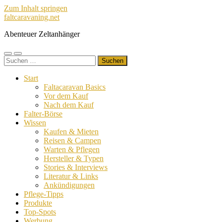
Zum Inhalt springen
faltcaravaning.net
Abenteuer Zeltanhänger
Mobile-
Suchfeld
Suchen
Menü
ein-/ausblenden
nach:
ein-/ausblenden
Start
Faltacaravan Basics
Vor dem Kauf
Nach dem Kauf
Falter-Börse
Wissen
Kaufen & Mieten
Reisen & Campen
Warten & Pflegen
Hersteller & Typen
Stories & Interviews
Literatur & Links
Ankündigungen
Pflege-Tipps
Produkte
Top-Spots
Werbung