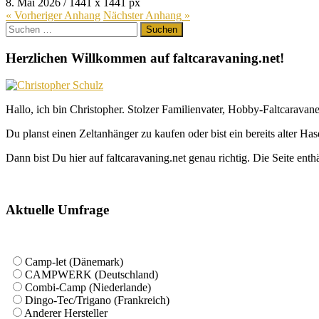
8. Mai 2026
/
1441
x
1441 px
« Vorheriger
Anhang
Nächster
Anhang
»
Suchen
nach:
Herzlichen Willkommen auf faltcaravaning.net!
Hallo, ich bin Christopher. Stolzer Familienvater, Hobby-Faltcaravane
Du planst einen Zeltanhänger zu kaufen oder bist ein bereits alter Ha
Dann bist Du hier auf faltcaravaning.net genau richtig. Die Seite ent
Aktuelle Umfrage
Camp-let (Dänemark)
CAMPWERK (Deutschland)
Combi-Camp (Niederlande)
Dingo-Tec/Trigano (Frankreich)
Anderer Hersteller