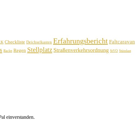
Erfahrungsbericht
Faltcaravan
Checkliste
RK
Deichselkasten
Stellplatz
s
Straßenverkehrsordnung
Regen
Raclet
StVO
Stützlast
al einverstanden.