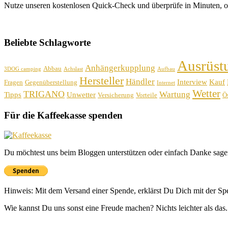
Nutze unseren kostenlosen Quick-Check und überprüfe in Minuten, o
Beliebte Schlagworte
Ausrüst
Anhängerkupplung
Abbau
3DOG camping
Achslast
Aufbau
Hersteller
Händler
Interview
Kauf
Fragen
Gegenüberstellung
Internet
Wetter
TRIGANO
Wartung
Tipps
Unwetter
Versicherung
Vorteile
Ös
Für die Kaffeekasse spenden
Du möchtest uns beim Bloggen unterstützen oder einfach Danke sage
Hinweis: Mit dem Versand einer Spende, erklärst Du Dich mit der S
Wie kannst Du uns sonst eine Freude machen? Nichts leichter als das.