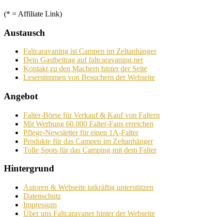
(* = Affiliate Link)
Austausch
Faltcaravaning ist Campen im Zeltanhänger
Dein Gastbeitrag auf faltcaravaning.net
Kontakt zu den Machern hinter der Seite
Leserstimmen von Besuchern der Webseite
Angebot
Falter-Börse für Verkauf & Kauf von Faltern
Mit Werbung 60.000 Falter-Fans erreichen
Pflege-Newsletter für einen 1A-Falter
Produkte für das Campen im Zeltanhänger
Tolle Spots für das Camping mit dem Falter
Hintergrund
Autoren & Webseite tatkräftig unterstützen
Datenschutz
Impressum
Über uns Faltcaravaner hinter der Webseite