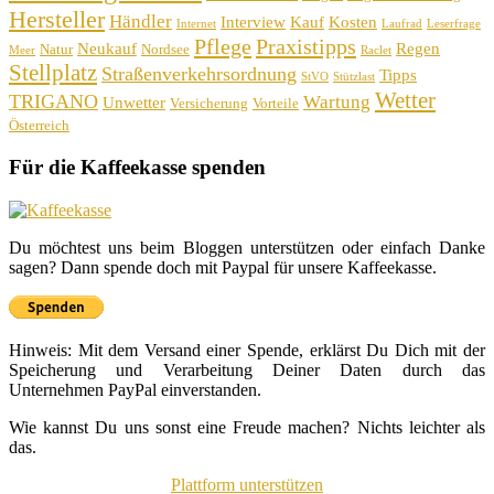
Hersteller
Händler
Interview
Kauf
Kosten
Internet
Laufrad
Leserfrage
Pflege
Praxistipps
Neukauf
Regen
Natur
Nordsee
Meer
Raclet
Stellplatz
Straßenverkehrsordnung
Tipps
StVO
Stützlast
Wetter
TRIGANO
Wartung
Unwetter
Versicherung
Vorteile
Österreich
Für die Kaffeekasse spenden
Du möchtest uns beim Bloggen unterstützen oder einfach Danke
sagen? Dann spende doch mit Paypal für unsere Kaffeekasse.
Hinweis: Mit dem Versand einer Spende, erklärst Du Dich mit der
Speicherung und Verarbeitung Deiner Daten durch das
Unternehmen PayPal einverstanden.
Wie kannst Du uns sonst eine Freude machen? Nichts leichter als
das.
Plattform unterstützen