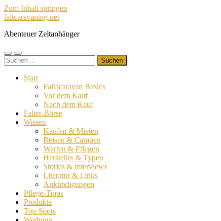
Zum Inhalt springen
faltcaravaning.net
Abenteuer Zeltanhänger
Mobile-
Suchfeld
Suchen
Menü
ein-/ausblenden
nach:
ein-/ausblenden
Start
Faltacaravan Basics
Vor dem Kauf
Nach dem Kauf
Falter-Börse
Wissen
Kaufen & Mieten
Reisen & Campen
Warten & Pflegen
Hersteller & Typen
Stories & Interviews
Literatur & Links
Ankündigungen
Pflege-Tipps
Produkte
Top-Spots
Werbung