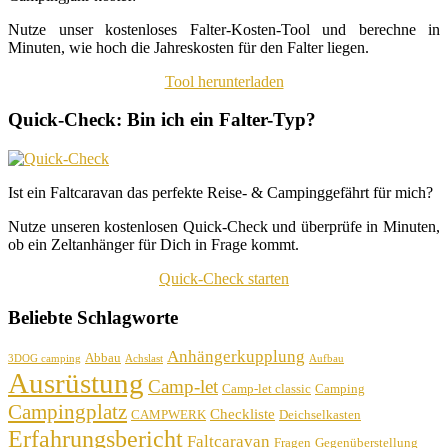
Nutze unser kostenloses Falter-Kosten-Tool und berechne in
Minuten, wie hoch die Jahreskosten für den Falter liegen.
Tool herunterladen
Quick-Check: Bin ich ein Falter-Typ?
Ist ein Faltcaravan das perfekte Reise- & Campinggefährt für mich?
Nutze unseren kostenlosen Quick-Check und überprüfe in Minuten,
ob ein Zeltanhänger für Dich in Frage kommt.
Quick-Check starten
Beliebte Schlagworte
Anhängerkupplung
Abbau
3DOG camping
Achslast
Aufbau
Ausrüstung
Camp-let
Camp-let classic
Camping
Campingplatz
Checkliste
CAMPWERK
Deichselkasten
Erfahrungsbericht
Faltcaravan
Fragen
Gegenüberstellung