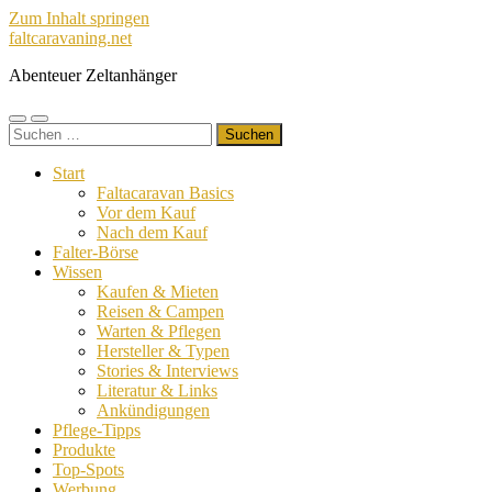
Zum Inhalt springen
faltcaravaning.net
Abenteuer Zeltanhänger
Mobile-
Suchfeld
Suchen
Menü
ein-/ausblenden
nach:
ein-/ausblenden
Start
Faltacaravan Basics
Vor dem Kauf
Nach dem Kauf
Falter-Börse
Wissen
Kaufen & Mieten
Reisen & Campen
Warten & Pflegen
Hersteller & Typen
Stories & Interviews
Literatur & Links
Ankündigungen
Pflege-Tipps
Produkte
Top-Spots
Werbung