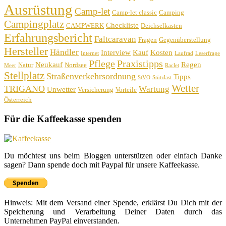
Ausrüstung
Camp-let
Camp-let classic
Camping
Campingplatz
Checkliste
CAMPWERK
Deichselkasten
Erfahrungsbericht
Faltcaravan
Fragen
Gegenüberstellung
Hersteller
Händler
Interview
Kauf
Kosten
Internet
Laufrad
Leserfrage
Pflege
Praxistipps
Neukauf
Regen
Natur
Nordsee
Meer
Raclet
Stellplatz
Straßenverkehrsordnung
Tipps
StVO
Stützlast
Wetter
TRIGANO
Wartung
Unwetter
Versicherung
Vorteile
Österreich
Für die Kaffeekasse spenden
Du möchtest uns beim Bloggen unterstützen oder einfach Danke
sagen? Dann spende doch mit Paypal für unsere Kaffeekasse.
Hinweis: Mit dem Versand einer Spende, erklärst Du Dich mit der
Speicherung und Verarbeitung Deiner Daten durch das
Unternehmen PayPal einverstanden.