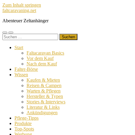
Zum Inhalt springen
faltcaravaning.net
Abenteuer Zeltanhänger
Mobile-
Suchfeld
Suchen
Menü
ein-/ausblenden
nach:
ein-/ausblenden
Start
Faltacaravan Basics
Vor dem Kauf
Nach dem Kauf
Falter-Börse
Wissen
Kaufen & Mieten
Reisen & Campen
Warten & Pflegen
Hersteller & Typen
Stories & Interviews
Literatur & Links
Ankündigungen
Pflege-Tipps
Produkte
Top-Spots
Werbung