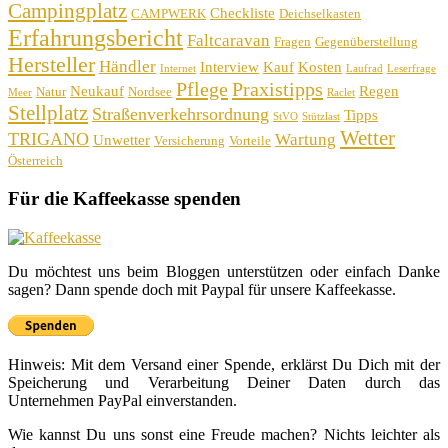
Campingplatz
Checkliste
CAMPWERK
Deichselkasten
Erfahrungsbericht
Faltcaravan
Fragen
Gegenüberstellung
Hersteller
Händler
Interview
Kauf
Kosten
Internet
Laufrad
Leserfrage
Pflege
Praxistipps
Neukauf
Regen
Natur
Nordsee
Meer
Raclet
Stellplatz
Straßenverkehrsordnung
Tipps
StVO
Stützlast
Wetter
TRIGANO
Wartung
Unwetter
Versicherung
Vorteile
Österreich
Für die Kaffeekasse spenden
Du möchtest uns beim Bloggen unterstützen oder einfach Danke
sagen? Dann spende doch mit Paypal für unsere Kaffeekasse.
Hinweis: Mit dem Versand einer Spende, erklärst Du Dich mit der
Speicherung und Verarbeitung Deiner Daten durch das
Unternehmen PayPal einverstanden.
Wie kannst Du uns sonst eine Freude machen? Nichts leichter als