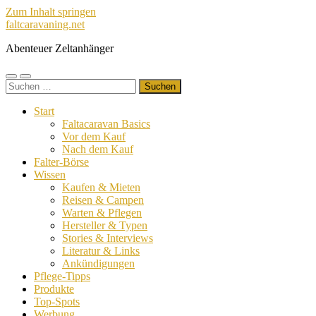
Zum Inhalt springen
faltcaravaning.net
Abenteuer Zeltanhänger
Mobile-
Suchfeld
Suchen
Menü
ein-/ausblenden
nach:
ein-/ausblenden
Start
Faltacaravan Basics
Vor dem Kauf
Nach dem Kauf
Falter-Börse
Wissen
Kaufen & Mieten
Reisen & Campen
Warten & Pflegen
Hersteller & Typen
Stories & Interviews
Literatur & Links
Ankündigungen
Pflege-Tipps
Produkte
Top-Spots
Werbung