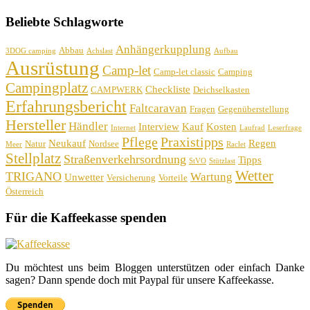
Beliebte Schlagworte
Anhängerkupplung
Abbau
3DOG camping
Achslast
Aufbau
Ausrüstung
Camp-let
Camp-let classic
Camping
Campingplatz
Checkliste
CAMPWERK
Deichselkasten
Erfahrungsbericht
Faltcaravan
Fragen
Gegenüberstellung
Hersteller
Händler
Interview
Kauf
Kosten
Internet
Laufrad
Leserfrage
Pflege
Praxistipps
Neukauf
Regen
Natur
Nordsee
Meer
Raclet
Stellplatz
Straßenverkehrsordnung
Tipps
StVO
Stützlast
Wetter
TRIGANO
Wartung
Unwetter
Versicherung
Vorteile
Österreich
Für die Kaffeekasse spenden
Du möchtest uns beim Bloggen unterstützen oder einfach Danke
sagen? Dann spende doch mit Paypal für unsere Kaffeekasse.