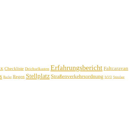
Erfahrungsbericht
Faltcaravan
Checkliste
RK
Deichselkasten
Stellplatz
s
Straßenverkehrsordnung
Regen
Raclet
StVO
Stützlast