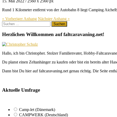
15. Mai 2022
/
2560
x
2560 px
Rund 1 Kilometer entfernt von der Autobahn 8 liegt Camping Aichel
« Vorheriger
Anhang
Nächster
Anhang
»
Suchen
nach:
Herzlichen Willkommen auf faltcaravaning.net!
Hallo, ich bin Christopher. Stolzer Familienvater, Hobby-Faltcaravane
Du planst einen Zeltanhänger zu kaufen oder bist ein bereits alter Ha
Dann bist Du hier auf faltcaravaning.net genau richtig. Die Seite ent
Aktuelle Umfrage
Camp-let (Dänemark)
CAMPWERK (Deutschland)