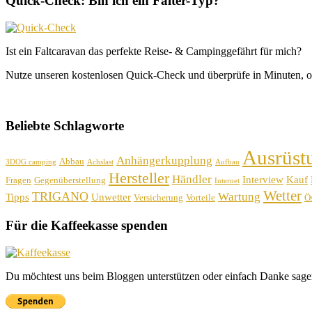
Quick-Check: Bin ich ein Falter-Typ?
Ist ein Faltcaravan das perfekte Reise- & Campinggefährt für mich?
Nutze unseren kostenlosen Quick-Check und überprüfe in Minuten, o
Beliebte Schlagworte
Ausrüst
Anhängerkupplung
Abbau
3DOG camping
Achslast
Aufbau
Hersteller
Händler
Interview
Kauf
Fragen
Gegenüberstellung
Internet
Wetter
TRIGANO
Wartung
Tipps
Unwetter
Versicherung
Vorteile
Ös
Für die Kaffeekasse spenden
Du möchtest uns beim Bloggen unterstützen oder einfach Danke sage