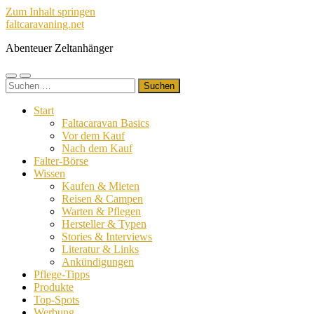
Zum Inhalt springen
faltcaravaning.net
Abenteuer Zeltanhänger
Mobile-
Suchfeld
Suchen
Menü
ein-/ausblenden
nach:
ein-/ausblenden
Start
Faltacaravan Basics
Vor dem Kauf
Nach dem Kauf
Falter-Börse
Wissen
Kaufen & Mieten
Reisen & Campen
Warten & Pflegen
Hersteller & Typen
Stories & Interviews
Literatur & Links
Ankündigungen
Pflege-Tipps
Produkte
Top-Spots
Werbung