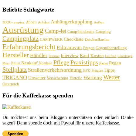
Beliebte Schlagworte
Anhängerkupplung
Abbau
3DOG camping
Achslast
Aufbau
Ausrüstung
Camp-let
Camp-let classic
Camping
Campingplatz
Checkliste
CAMPWERK
Deichselkasten
Erfahrungsbericht
Faltcaravan
Fragen
Gegenüberstellung
Hersteller
Händler
Interview
Kauf
Kosten
Internet
Laufrad
Leserfrage
Pflege
Praxistipps
Neukauf
Regen
Natur
Nordsee
Meer
Raclet
Stellplatz
Straßenverkehrsordnung
Tipps
StVO
Stützlast
Wetter
TRIGANO
Wartung
Unwetter
Versicherung
Vorteile
Österreich
Für die Kaffeekasse spenden
Du möchtest uns beim Bloggen unterstützen oder einfach Danke
sagen? Dann spende doch mit Paypal für unsere Kaffeekasse.