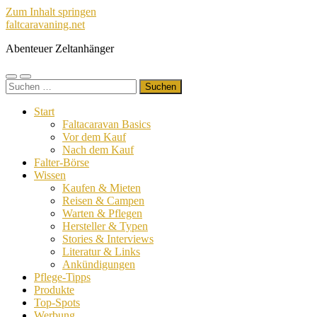
Zum Inhalt springen
faltcaravaning.net
Abenteuer Zeltanhänger
Mobile-
Suchfeld
Suchen
Menü
ein-/ausblenden
nach:
ein-/ausblenden
Start
Faltacaravan Basics
Vor dem Kauf
Nach dem Kauf
Falter-Börse
Wissen
Kaufen & Mieten
Reisen & Campen
Warten & Pflegen
Hersteller & Typen
Stories & Interviews
Literatur & Links
Ankündigungen
Pflege-Tipps
Produkte
Top-Spots
Werbung