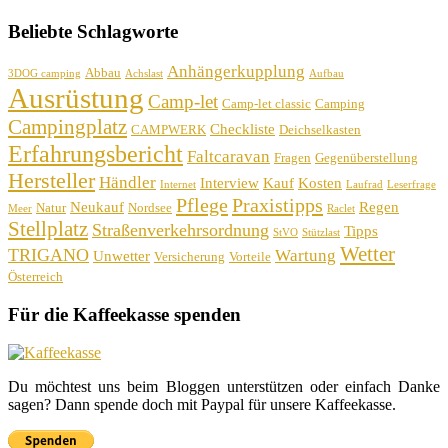
Beliebte Schlagworte
Anhängerkupplung
Abbau
3DOG camping
Achslast
Aufbau
Ausrüstung
Camp-let
Camp-let classic
Camping
Campingplatz
Checkliste
CAMPWERK
Deichselkasten
Erfahrungsbericht
Faltcaravan
Fragen
Gegenüberstellung
Hersteller
Händler
Interview
Kauf
Kosten
Internet
Laufrad
Leserfrage
Pflege
Praxistipps
Neukauf
Regen
Natur
Nordsee
Meer
Raclet
Stellplatz
Straßenverkehrsordnung
Tipps
StVO
Stützlast
Wetter
TRIGANO
Wartung
Unwetter
Versicherung
Vorteile
Österreich
Für die Kaffeekasse spenden
Du möchtest uns beim Bloggen unterstützen oder einfach Danke
sagen? Dann spende doch mit Paypal für unsere Kaffeekasse.