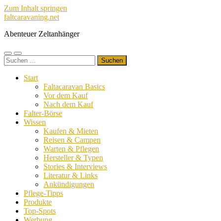
Zum Inhalt springen
faltcaravaning.net
Abenteuer Zeltanhänger
Mobile-
Suchfeld
Suchen
Menü
ein-/ausblenden
nach:
ein-/ausblenden
Start
Faltacaravan Basics
Vor dem Kauf
Nach dem Kauf
Falter-Börse
Wissen
Kaufen & Mieten
Reisen & Campen
Warten & Pflegen
Hersteller & Typen
Stories & Interviews
Literatur & Links
Ankündigungen
Pflege-Tipps
Produkte
Top-Spots
Werbung