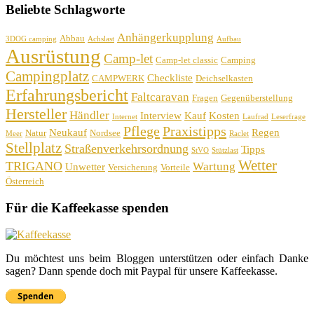
Beliebte Schlagworte
Anhängerkupplung
Abbau
3DOG camping
Achslast
Aufbau
Ausrüstung
Camp-let
Camp-let classic
Camping
Campingplatz
Checkliste
CAMPWERK
Deichselkasten
Erfahrungsbericht
Faltcaravan
Fragen
Gegenüberstellung
Hersteller
Händler
Interview
Kauf
Kosten
Internet
Laufrad
Leserfrage
Pflege
Praxistipps
Neukauf
Regen
Natur
Nordsee
Meer
Raclet
Stellplatz
Straßenverkehrsordnung
Tipps
StVO
Stützlast
Wetter
TRIGANO
Wartung
Unwetter
Versicherung
Vorteile
Österreich
Für die Kaffeekasse spenden
Du möchtest uns beim Bloggen unterstützen oder einfach Danke
sagen? Dann spende doch mit Paypal für unsere Kaffeekasse.