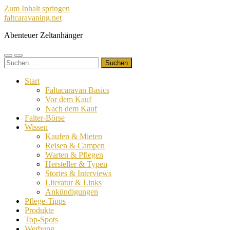
Zum Inhalt springen
faltcaravaning.net
Abenteuer Zeltanhänger
Mobile-
Suchfeld
Suchen
Menü
ein-/ausblenden
nach:
ein-/ausblenden
Start
Faltacaravan Basics
Vor dem Kauf
Nach dem Kauf
Falter-Börse
Wissen
Kaufen & Mieten
Reisen & Campen
Warten & Pflegen
Hersteller & Typen
Stories & Interviews
Literatur & Links
Ankündigungen
Pflege-Tipps
Produkte
Top-Spots
Werbung