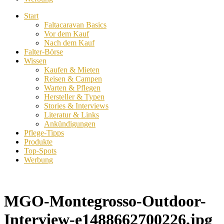
Start
Faltacaravan Basics
Vor dem Kauf
Nach dem Kauf
Falter-Börse
Wissen
Kaufen & Mieten
Reisen & Campen
Warten & Pflegen
Hersteller & Typen
Stories & Interviews
Literatur & Links
Ankündigungen
Pflege-Tipps
Produkte
Top-Spots
Werbung
MGO-Montegrosso-Outdoor-
Interview-e1488662700226.jpg