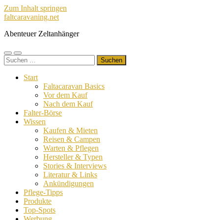
Zum Inhalt springen
faltcaravaning.net
Abenteuer Zeltanhänger
Mobile-
Suchfeld
Suchen
Menü
ein-/ausblenden
nach:
ein-/ausblenden
Start
Faltacaravan Basics
Vor dem Kauf
Nach dem Kauf
Falter-Börse
Wissen
Kaufen & Mieten
Reisen & Campen
Warten & Pflegen
Hersteller & Typen
Stories & Interviews
Literatur & Links
Ankündigungen
Pflege-Tipps
Produkte
Top-Spots
Werbung