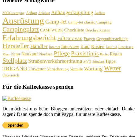
Beliebte Schlagworte
Anhängerkupplung
Abbau
3DOG camping
Achslast
Aufbau
Ausrüstung
Camp-let
Camp-let classic
Camping
Campingplatz
Checkliste
CAMPWERK
Deichselkasten
Erfahrungsbericht
Faltcaravan
Fragen
Gegenüberstellung
Hersteller
Händler
Interview
Kauf
Kosten
Internet
Laufrad
Leserfrage
Pflege
Praxistipps
Neukauf
Regen
Natur
Nordsee
Meer
Raclet
Stellplatz
Straßenverkehrsordnung
Tipps
StVO
Stützlast
Wetter
TRIGANO
Wartung
Unwetter
Versicherung
Vorteile
Österreich
Für die Kaffeekasse spenden
Du möchtest uns beim Bloggen unterstützen oder einfach Danke
sagen? Dann spende doch mit Paypal für unsere Kaffeekasse.