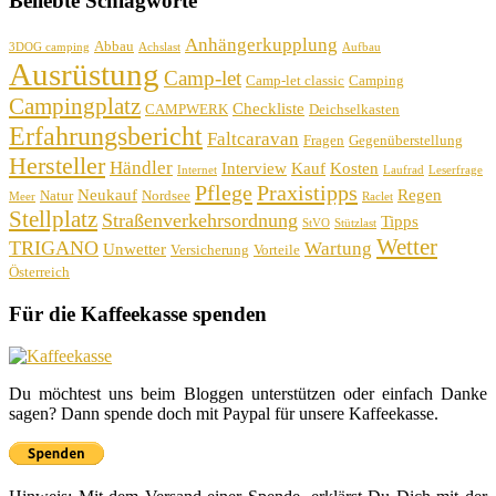
Beliebte Schlagworte
Anhängerkupplung
Abbau
3DOG camping
Achslast
Aufbau
Ausrüstung
Camp-let
Camp-let classic
Camping
Campingplatz
Checkliste
CAMPWERK
Deichselkasten
Erfahrungsbericht
Faltcaravan
Fragen
Gegenüberstellung
Hersteller
Händler
Interview
Kauf
Kosten
Internet
Laufrad
Leserfrage
Pflege
Praxistipps
Neukauf
Regen
Natur
Nordsee
Meer
Raclet
Stellplatz
Straßenverkehrsordnung
Tipps
StVO
Stützlast
Wetter
TRIGANO
Wartung
Unwetter
Versicherung
Vorteile
Österreich
Für die Kaffeekasse spenden
Du möchtest uns beim Bloggen unterstützen oder einfach Danke
sagen? Dann spende doch mit Paypal für unsere Kaffeekasse.