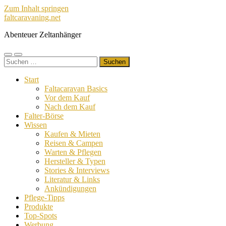
Zum Inhalt springen
faltcaravaning.net
Abenteuer Zeltanhänger
Mobile-
Suchfeld
Suchen
Menü
ein-/ausblenden
nach:
ein-/ausblenden
Start
Faltacaravan Basics
Vor dem Kauf
Nach dem Kauf
Falter-Börse
Wissen
Kaufen & Mieten
Reisen & Campen
Warten & Pflegen
Hersteller & Typen
Stories & Interviews
Literatur & Links
Ankündigungen
Pflege-Tipps
Produkte
Top-Spots
Werbung