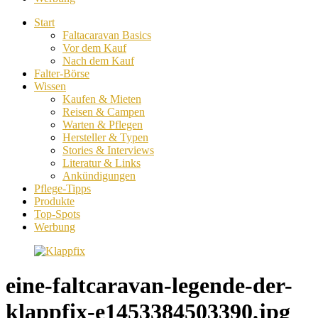
Start
Faltacaravan Basics
Vor dem Kauf
Nach dem Kauf
Falter-Börse
Wissen
Kaufen & Mieten
Reisen & Campen
Warten & Pflegen
Hersteller & Typen
Stories & Interviews
Literatur & Links
Ankündigungen
Pflege-Tipps
Produkte
Top-Spots
Werbung
eine-faltcaravan-legende-der-
klappfix-e1453384503390.jpg