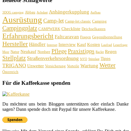
Beliebte Schlagworte
Anhängerkupplung
Abbau
3DOG camping
Achslast
Aufbau
Ausrüstung
Camp-let
Camp-let classic
Camping
Campingplatz
Checkliste
CAMPWERK
Deichselkasten
Erfahrungsbericht
Faltcaravan
Fragen
Gegenüberstellung
Hersteller
Händler
Interview
Kauf
Kosten
Internet
Laufrad
Leserfrage
Pflege
Praxistipps
Neukauf
Regen
Natur
Nordsee
Meer
Raclet
Stellplatz
Straßenverkehrsordnung
Tipps
StVO
Stützlast
Wetter
TRIGANO
Wartung
Unwetter
Versicherung
Vorteile
Österreich
Für die Kaffeekasse spenden
Du möchtest uns beim Bloggen unterstützen oder einfach Danke
sagen? Dann spende doch mit Paypal für unsere Kaffeekasse.