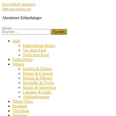
Zum Inhalt springen
faltcaravaning.net
Abenteuer Zeltanhänger
Mobile-
Suchfeld
Suchen
Menü
ein-/ausblenden
nach:
ein-/ausblenden
Start
Faltacaravan Basics
Vor dem Kauf
Nach dem Kauf
Falter-Börse
Wissen
Kaufen & Mieten
Reisen & Campen
Warten & Pflegen
Hersteller & Typen
Stories & Interviews
Literatur & Links
Ankündigungen
Pflege-Tipps
Produkte
Top-Spots
Werbung