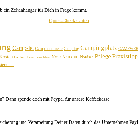
b ein Zeltanhänger für Dich in Frage kommt.
Quick-Check starten
ung
Campingplatz
Camp-let
Camp-let classic
Camping
CAMPWE
Pflege
Praxistipp
Kosten
Neukauf
Natur
Nordsee
Laufrad
Leserfrage
Meer
terreich
n? Dann spende doch mit Paypal für unsere Kaffeekasse.
peicherung und Verarbeitung Deiner Daten durch das Unternehmen PayP