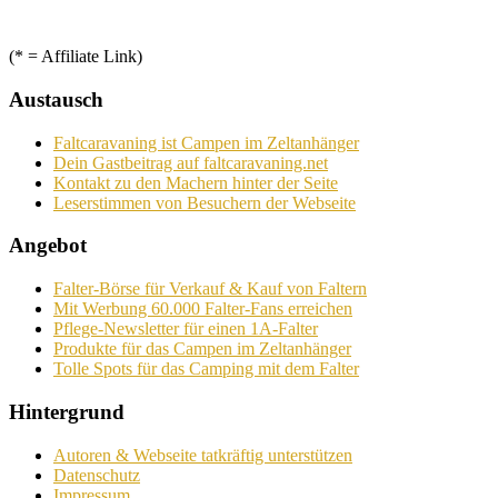
(* = Affiliate Link)
Austausch
Faltcaravaning ist Campen im Zeltanhänger
Dein Gastbeitrag auf faltcaravaning.net
Kontakt zu den Machern hinter der Seite
Leserstimmen von Besuchern der Webseite
Angebot
Falter-Börse für Verkauf & Kauf von Faltern
Mit Werbung 60.000 Falter-Fans erreichen
Pflege-Newsletter für einen 1A-Falter
Produkte für das Campen im Zeltanhänger
Tolle Spots für das Camping mit dem Falter
Hintergrund
Autoren & Webseite tatkräftig unterstützen
Datenschutz
Impressum