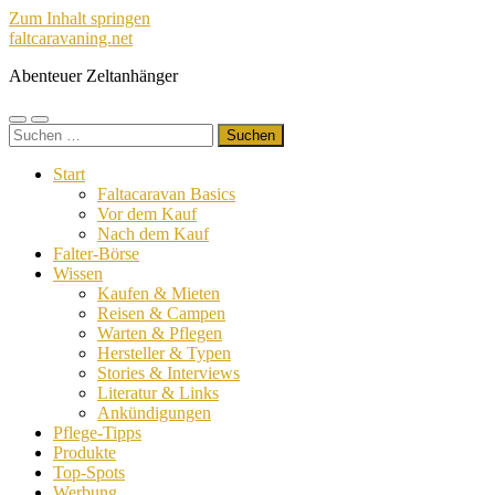
Zum Inhalt springen
faltcaravaning.net
Abenteuer Zeltanhänger
Mobile-
Suchfeld
Suchen
Menü
ein-/ausblenden
nach:
ein-/ausblenden
Start
Faltacaravan Basics
Vor dem Kauf
Nach dem Kauf
Falter-Börse
Wissen
Kaufen & Mieten
Reisen & Campen
Warten & Pflegen
Hersteller & Typen
Stories & Interviews
Literatur & Links
Ankündigungen
Pflege-Tipps
Produkte
Top-Spots
Werbung