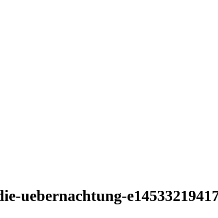
t-die-uebernachtung-e1453321941