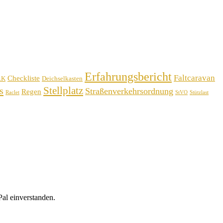
Erfahrungsbericht
Faltcaravan
Checkliste
RK
Deichselkasten
Stellplatz
s
Straßenverkehrsordnung
Regen
Raclet
StVO
Stützlast
al einverstanden.