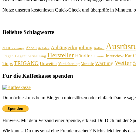
Nutze unseren kostenlosen Quick-Check und überprüfe in Minuten, o
Beliebte Schlagworte
Ausrüst
Anhängerkupplung
Abbau
3DOG camping
Achslast
Aufbau
Hersteller
Händler
Interview
Kauf
Fragen
Gegenüberstellung
Internet
Wetter
TRIGANO
Wartung
Tipps
Unwetter
Versicherung
Vorteile
Ös
Für die Kaffeekasse spenden
Du möchtest uns beim Bloggen unterstützen oder einfach Danke sage
Hinweis: Mit dem Versand einer Spende, erklärst Du Dich mit der S
Wie kannst Du uns sonst eine Freude machen? Nichts leichter als das.