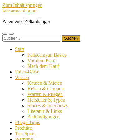
Zum Inhalt springen
faltcaravaning.net
Abenteuer Zeltanhänger
Mobile-
Suchfeld
Suchen
Menü
ein-/ausblenden
nach:
ein-/ausblenden
Start
Faltacaravan Basics
Vor dem Kauf
Nach dem Kauf
Falter-Börse
Wissen
Kaufen & Mieten
Reisen & Campen
Warten & Pflegen
Hersteller & Typen
Stories & Interviews
Literatur & Links
Ankündigungen
Pflege-Tipps
Produkte
Top-Spots
Werbung