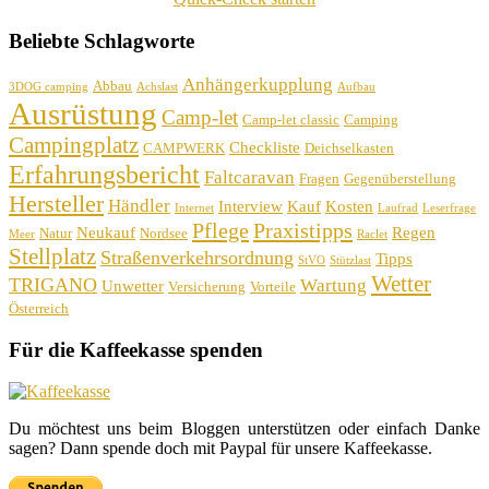
Beliebte Schlagworte
Anhängerkupplung
Abbau
3DOG camping
Achslast
Aufbau
Ausrüstung
Camp-let
Camp-let classic
Camping
Campingplatz
Checkliste
CAMPWERK
Deichselkasten
Erfahrungsbericht
Faltcaravan
Fragen
Gegenüberstellung
Hersteller
Händler
Interview
Kauf
Kosten
Internet
Laufrad
Leserfrage
Pflege
Praxistipps
Neukauf
Regen
Natur
Nordsee
Meer
Raclet
Stellplatz
Straßenverkehrsordnung
Tipps
StVO
Stützlast
Wetter
TRIGANO
Wartung
Unwetter
Versicherung
Vorteile
Österreich
Für die Kaffeekasse spenden
Du möchtest uns beim Bloggen unterstützen oder einfach Danke
sagen? Dann spende doch mit Paypal für unsere Kaffeekasse.