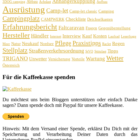
Anhängerkupplung
Abbau
3DOG camping
Achslast
Aufbau
Ausrüstung
Camp-let
Camp-let classic
Camping
Campingplatz
Checkliste
CAMPWERK
Deichselkasten
Erfahrungsbericht
Faltcaravan
Fragen
Gegenüberstellung
Hersteller
Händler
Interview
Kauf
Kosten
Internet
Laufrad
Leserfrage
Pflege
Praxistipps
Neukauf
Regen
Natur
Nordsee
Meer
Raclet
Stellplatz
Straßenverkehrsordnung
Tipps
StVO
Stützlast
Wetter
TRIGANO
Wartung
Unwetter
Versicherung
Vorteile
Österreich
Für die Kaffeekasse spenden
Du möchtest uns beim Bloggen unterstützen oder einfach Danke
sagen? Dann spende doch mit Paypal für unsere Kaffeekasse.
Hinweis: Mit dem Versand einer Spende, erklärst Du Dich mit der
Speicherung und Verarbeitung Deiner Daten durch das
Unternehmen PayPal einverstanden.