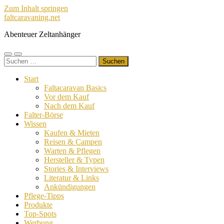
Zum Inhalt springen
faltcaravaning.net
Abenteuer Zeltanhänger
Mobile-
Suchfeld
Suchen
Menü
ein-/ausblenden
nach:
ein-/ausblenden
Start
Faltacaravan Basics
Vor dem Kauf
Nach dem Kauf
Falter-Börse
Wissen
Kaufen & Mieten
Reisen & Campen
Warten & Pflegen
Hersteller & Typen
Stories & Interviews
Literatur & Links
Ankündigungen
Pflege-Tipps
Produkte
Top-Spots
Werbung