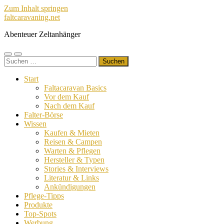
Zum Inhalt springen
faltcaravaning.net
Abenteuer Zeltanhänger
Mobile-
Suchfeld
Suchen
Menü
ein-/ausblenden
nach:
ein-/ausblenden
Start
Faltacaravan Basics
Vor dem Kauf
Nach dem Kauf
Falter-Börse
Wissen
Kaufen & Mieten
Reisen & Campen
Warten & Pflegen
Hersteller & Typen
Stories & Interviews
Literatur & Links
Ankündigungen
Pflege-Tipps
Produkte
Top-Spots
Werbung