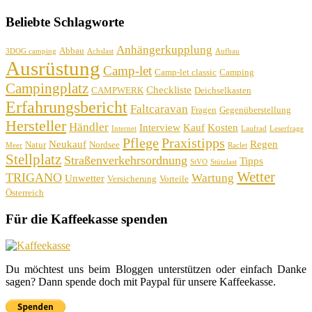
Beliebte Schlagworte
Anhängerkupplung
Abbau
3DOG camping
Achslast
Aufbau
Ausrüstung
Camp-let
Camp-let classic
Camping
Campingplatz
Checkliste
CAMPWERK
Deichselkasten
Erfahrungsbericht
Faltcaravan
Fragen
Gegenüberstellung
Hersteller
Händler
Interview
Kauf
Kosten
Internet
Laufrad
Leserfrage
Pflege
Praxistipps
Neukauf
Regen
Natur
Nordsee
Meer
Raclet
Stellplatz
Straßenverkehrsordnung
Tipps
StVO
Stützlast
Wetter
TRIGANO
Wartung
Unwetter
Versicherung
Vorteile
Österreich
Für die Kaffeekasse spenden
Du möchtest uns beim Bloggen unterstützen oder einfach Danke
sagen? Dann spende doch mit Paypal für unsere Kaffeekasse.