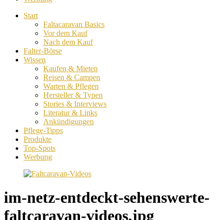
Start
Faltacaravan Basics
Vor dem Kauf
Nach dem Kauf
Falter-Börse
Wissen
Kaufen & Mieten
Reisen & Campen
Warten & Pflegen
Hersteller & Typen
Stories & Interviews
Literatur & Links
Ankündigungen
Pflege-Tipps
Produkte
Top-Spots
Werbung
im-netz-entdeckt-sehenswerte-
faltcaravan-videos.jpg