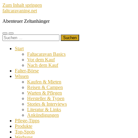
Zum Inhalt springen
faltcaravaning.net
Abenteuer Zeltanhänger
Mobile-
Suchfeld
Suchen
Menü
ein-/ausblenden
nach:
ein-/ausblenden
Start
Faltacaravan Basics
Vor dem Kauf
Nach dem Kauf
Falter-Börse
Wissen
Kaufen & Mieten
Reisen & Campen
Warten & Pflegen
Hersteller & Typen
Stories & Interviews
Literatur & Links
Ankündigungen
Pflege-Tipps
Produkte
Top-Spots
Werbung