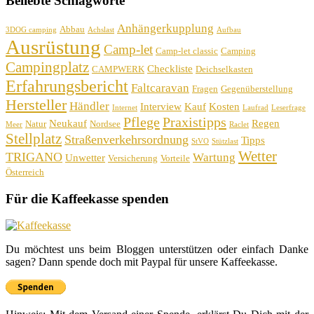
Beliebte Schlagworte
Anhängerkupplung
Abbau
3DOG camping
Achslast
Aufbau
Ausrüstung
Camp-let
Camp-let classic
Camping
Campingplatz
Checkliste
CAMPWERK
Deichselkasten
Erfahrungsbericht
Faltcaravan
Fragen
Gegenüberstellung
Hersteller
Händler
Interview
Kauf
Kosten
Internet
Laufrad
Leserfrage
Pflege
Praxistipps
Neukauf
Regen
Natur
Nordsee
Meer
Raclet
Stellplatz
Straßenverkehrsordnung
Tipps
StVO
Stützlast
Wetter
TRIGANO
Wartung
Unwetter
Versicherung
Vorteile
Österreich
Für die Kaffeekasse spenden
Du möchtest uns beim Bloggen unterstützen oder einfach Danke
sagen? Dann spende doch mit Paypal für unsere Kaffeekasse.