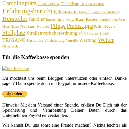
Campingplatz
Checkliste
CAMPWERK
Deichselkasten
Erfahrungsbericht
Faltcaravan
Fragen
Gegenüberstellung
Hersteller
Händler
Interview
Kauf
Kosten
Internet
Laufrad
Leserfrage
Pflege
Praxistipps
Neukauf
Regen
Natur
Nordsee
Meer
Raclet
Stellplatz
Straßenverkehrsordnung
Tipps
StVO
Stützlast
Wetter
TRIGANO
Wartung
Unwetter
Versicherung
Vorteile
Österreich
Für die Kaffeekasse spenden
Du möchtest uns beim Bloggen unterstützen oder einfach Danke
sagen? Dann spende doch mit Paypal für unsere Kaffeekasse.
Hinweis: Mit dem Versand einer Spende, erklärst Du Dich mit der
Speicherung und Verarbeitung Deiner Daten durch das
Unternehmen PayPal einverstanden.
Wie kannst Du uns sonst eine Freude machen? Nichts leichter als