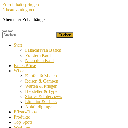
Zum Inhalt springen
faltcaravaning.net
Abenteuer Zeltanhänger
Mobile-
Suchfeld
Suchen
Menü
ein-/ausblenden
nach:
ein-/ausblenden
Start
Faltacaravan Basics
Vor dem Kauf
Nach dem Kauf
Falter-Börse
Wissen
Kaufen & Mieten
Reisen & Campen
Warten & Pflegen
Hersteller & Typen
Stories & Interviews
Literatur & Links
Ankündigungen
Pflege-Tipps
Produkte
Top-Spots
Werbung