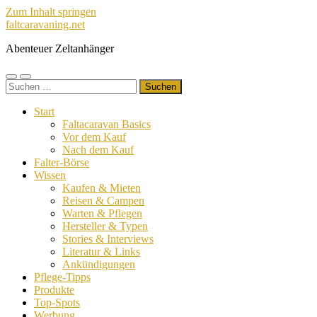
Zum Inhalt springen
faltcaravaning.net
Abenteuer Zeltanhänger
Mobile-
Suchfeld
Suchen
Menü
ein-/ausblenden
nach:
ein-/ausblenden
Start
Faltacaravan Basics
Vor dem Kauf
Nach dem Kauf
Falter-Börse
Wissen
Kaufen & Mieten
Reisen & Campen
Warten & Pflegen
Hersteller & Typen
Stories & Interviews
Literatur & Links
Ankündigungen
Pflege-Tipps
Produkte
Top-Spots
Werbung