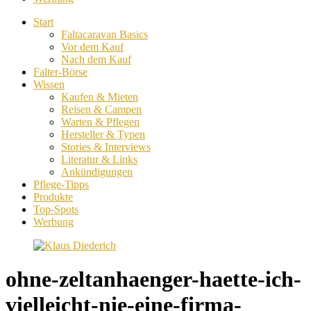
Start
Faltacaravan Basics
Vor dem Kauf
Nach dem Kauf
Falter-Börse
Wissen
Kaufen & Mieten
Reisen & Campen
Warten & Pflegen
Hersteller & Typen
Stories & Interviews
Literatur & Links
Ankündigungen
Pflege-Tipps
Produkte
Top-Spots
Werbung
ohne-zeltanhaenger-haette-ich-
vielleicht-nie-eine-firma-