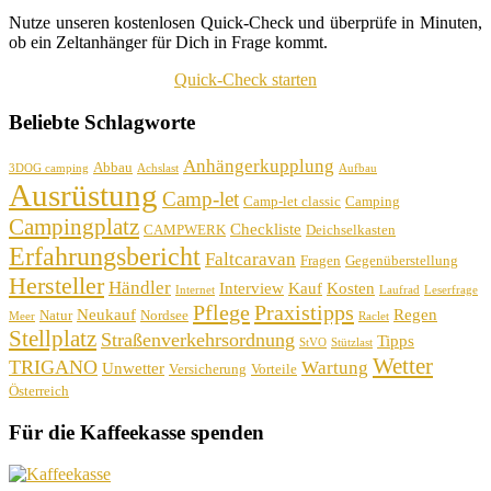
Nutze unseren kostenlosen Quick-Check und überprüfe in Minuten,
ob ein Zeltanhänger für Dich in Frage kommt.
Quick-Check starten
Beliebte Schlagworte
Anhängerkupplung
Abbau
3DOG camping
Achslast
Aufbau
Ausrüstung
Camp-let
Camp-let classic
Camping
Campingplatz
Checkliste
CAMPWERK
Deichselkasten
Erfahrungsbericht
Faltcaravan
Fragen
Gegenüberstellung
Hersteller
Händler
Interview
Kauf
Kosten
Internet
Laufrad
Leserfrage
Pflege
Praxistipps
Neukauf
Regen
Natur
Nordsee
Meer
Raclet
Stellplatz
Straßenverkehrsordnung
Tipps
StVO
Stützlast
Wetter
TRIGANO
Wartung
Unwetter
Versicherung
Vorteile
Österreich
Für die Kaffeekasse spenden