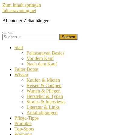
Zum Inhalt springen
faltcaravaning.net
Abenteuer Zeltanhänger
Mobile-
Suchfeld
Suchen
Menü
ein-/ausblenden
nach:
ein-/ausblenden
Start
Faltacaravan Basics
Vor dem Kauf
Nach dem Kauf
Falter-Börse
Wissen
Kaufen & Mieten
Reisen & Campen
Warten & Pflegen
Hersteller & Typen
Stories & Interviews
Literatur & Links
Ankündigungen
Pflege-Tipps
Produkte
Top-Spots
Werbung