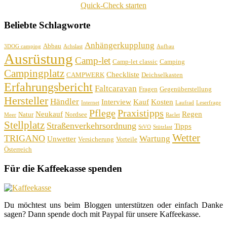
Quick-Check starten
Beliebte Schlagworte
Anhängerkupplung
Abbau
3DOG camping
Achslast
Aufbau
Ausrüstung
Camp-let
Camp-let classic
Camping
Campingplatz
Checkliste
CAMPWERK
Deichselkasten
Erfahrungsbericht
Faltcaravan
Fragen
Gegenüberstellung
Hersteller
Händler
Interview
Kauf
Kosten
Internet
Laufrad
Leserfrage
Pflege
Praxistipps
Neukauf
Regen
Natur
Nordsee
Meer
Raclet
Stellplatz
Straßenverkehrsordnung
Tipps
StVO
Stützlast
Wetter
TRIGANO
Wartung
Unwetter
Versicherung
Vorteile
Österreich
Für die Kaffeekasse spenden
Du möchtest uns beim Bloggen unterstützen oder einfach Danke
sagen? Dann spende doch mit Paypal für unsere Kaffeekasse.