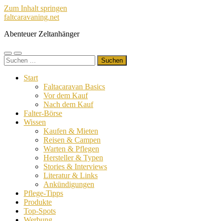
Zum Inhalt springen
faltcaravaning.net
Abenteuer Zeltanhänger
Mobile-
Suchfeld
Suchen
Menü
ein-/ausblenden
nach:
ein-/ausblenden
Start
Faltacaravan Basics
Vor dem Kauf
Nach dem Kauf
Falter-Börse
Wissen
Kaufen & Mieten
Reisen & Campen
Warten & Pflegen
Hersteller & Typen
Stories & Interviews
Literatur & Links
Ankündigungen
Pflege-Tipps
Produkte
Top-Spots
Werbung