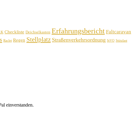
Erfahrungsbericht
Faltcaravan
Checkliste
RK
Deichselkasten
Stellplatz
s
Straßenverkehrsordnung
Regen
Raclet
StVO
Stützlast
al einverstanden.