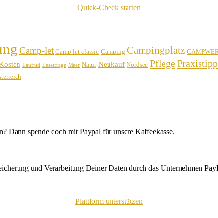
Quick-Check starten
ung
Campingplatz
Camp-let
Camp-let classic
Camping
CAMPWE
Pflege
Praxistipp
Kosten
Neukauf
Natur
Nordsee
Laufrad
Leserfrage
Meer
terreich
n? Dann spende doch mit Paypal für unsere Kaffeekasse.
peicherung und Verarbeitung Deiner Daten durch das Unternehmen PayP
Plattform unterstützen