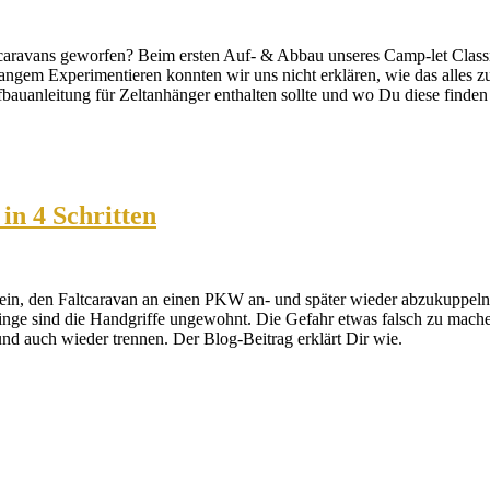
tcaravans geworfen? Beim ersten Auf- & Abbau unseres Camp-let Classi
gem Experimentieren konnten wir uns nicht erklären, wie das alles zusa
bauanleitung für Zeltanhänger enthalten sollte und wo Du diese finden 
in 4 Schritten
t sein, den Faltcaravan an einen PKW an- und später wieder abzukuppe
inge sind die Handgriffe ungewohnt. Die Gefahr etwas falsch zu machen 
nd auch wieder trennen. Der Blog-Beitrag erklärt Dir wie.