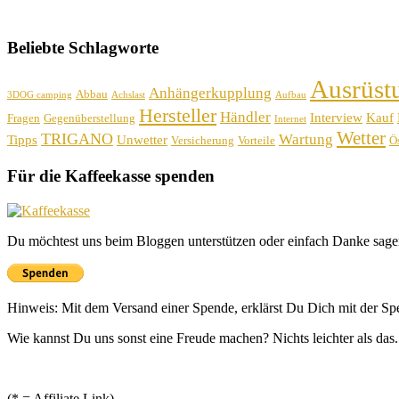
Beliebte Schlagworte
Ausrüst
Anhängerkupplung
Abbau
3DOG camping
Achslast
Aufbau
Hersteller
Händler
Interview
Kauf
Fragen
Gegenüberstellung
Internet
Wetter
TRIGANO
Wartung
Tipps
Unwetter
Versicherung
Vorteile
Ös
Für die Kaffeekasse spenden
Du möchtest uns beim Bloggen unterstützen oder einfach Danke sage
Hinweis: Mit dem Versand einer Spende, erklärst Du Dich mit der S
Wie kannst Du uns sonst eine Freude machen? Nichts leichter als das.
(* = Affiliate Link)