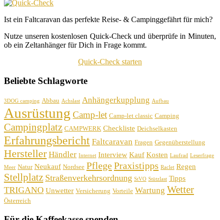
Ist ein Faltcaravan das perfekte Reise- & Campinggefährt für mich?
Nutze unseren kostenlosen Quick-Check und überprüfe in Minuten,
ob ein Zeltanhänger für Dich in Frage kommt.
Quick-Check starten
Beliebte Schlagworte
Anhängerkupplung
Abbau
3DOG camping
Achslast
Aufbau
Ausrüstung
Camp-let
Camp-let classic
Camping
Campingplatz
Checkliste
CAMPWERK
Deichselkasten
Erfahrungsbericht
Faltcaravan
Fragen
Gegenüberstellung
Hersteller
Händler
Interview
Kauf
Kosten
Internet
Laufrad
Leserfrage
Pflege
Praxistipps
Neukauf
Regen
Natur
Nordsee
Meer
Raclet
Stellplatz
Straßenverkehrsordnung
Tipps
StVO
Stützlast
Wetter
TRIGANO
Wartung
Unwetter
Versicherung
Vorteile
Österreich
Für die Kaffeekasse spenden