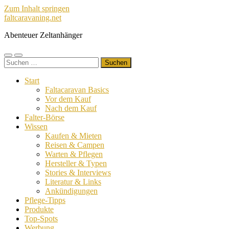
Zum Inhalt springen
faltcaravaning.net
Abenteuer Zeltanhänger
Mobile-
Suchfeld
Suchen
Menü
ein-/ausblenden
nach:
ein-/ausblenden
Start
Faltacaravan Basics
Vor dem Kauf
Nach dem Kauf
Falter-Börse
Wissen
Kaufen & Mieten
Reisen & Campen
Warten & Pflegen
Hersteller & Typen
Stories & Interviews
Literatur & Links
Ankündigungen
Pflege-Tipps
Produkte
Top-Spots
Werbung