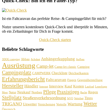
Quick-Check: Bin ich ein Falter-Typ?
Ist ein Faltcaravan das perfekte Reise- & Campinggefährt für mich?
Nutze unseren kostenlosen Quick-Check und überprüfe in Minuten,
ob ein Zeltanhänger für Dich in Frage kommt.
Quick-Check starten
Beliebte Schlagworte
Anhängerkupplung
Abbau
3DOG camping
Achslast
Aufbau
Ausrüstung
Camp-let
Camp-let classic
Camping
Campingplatz
Checkliste
CAMPWERK
Deichselkasten
Erfahrungsbericht
Faltcaravan
Fragen
Gegenüberstellung
Hersteller
Händler
Interview
Kauf
Kosten
Internet
Laufrad
Leserfrage
Pflege
Praxistipps
Neukauf
Regen
Natur
Nordsee
Meer
Raclet
Stellplatz
Straßenverkehrsordnung
Tipps
StVO
Stützlast
Wetter
TRIGANO
Wartung
Unwetter
Versicherung
Vorteile
Österreich