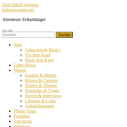
Zum Inhalt springen
faltcaravaning.net
Abenteuer Zeltanhänger
Mobile-
Suchfeld
Suchen
Menü
ein-/ausblenden
nach:
ein-/ausblenden
Start
Faltacaravan Basics
Vor dem Kauf
Nach dem Kauf
Falter-Börse
Wissen
Kaufen & Mieten
Reisen & Campen
Warten & Pflegen
Hersteller & Typen
Stories & Interviews
Literatur & Links
Ankündigungen
Pflege-Tipps
Produkte
Top-Spots
Werbung