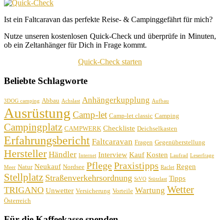
Ist ein Faltcaravan das perfekte Reise- & Campinggefährt für mich?
Nutze unseren kostenlosen Quick-Check und überprüfe in Minuten,
ob ein Zeltanhänger für Dich in Frage kommt.
Quick-Check starten
Beliebte Schlagworte
Anhängerkupplung
Abbau
3DOG camping
Achslast
Aufbau
Ausrüstung
Camp-let
Camp-let classic
Camping
Campingplatz
Checkliste
CAMPWERK
Deichselkasten
Erfahrungsbericht
Faltcaravan
Fragen
Gegenüberstellung
Hersteller
Händler
Interview
Kauf
Kosten
Internet
Laufrad
Leserfrage
Pflege
Praxistipps
Neukauf
Regen
Natur
Nordsee
Meer
Raclet
Stellplatz
Straßenverkehrsordnung
Tipps
StVO
Stützlast
Wetter
TRIGANO
Wartung
Unwetter
Versicherung
Vorteile
Österreich
Für die Kaffeekasse spenden