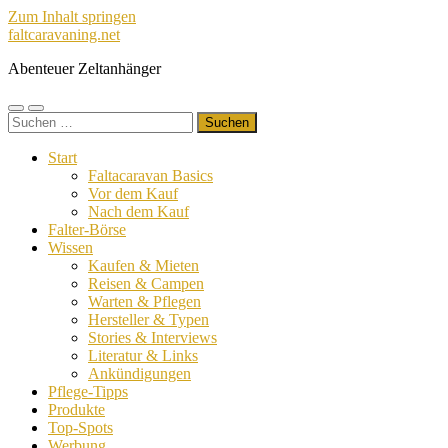
Zum Inhalt springen
faltcaravaning.net
Abenteuer Zeltanhänger
Mobile-
Suchfeld
Suchen
Menü
ein-/ausblenden
nach:
ein-/ausblenden
Start
Faltacaravan Basics
Vor dem Kauf
Nach dem Kauf
Falter-Börse
Wissen
Kaufen & Mieten
Reisen & Campen
Warten & Pflegen
Hersteller & Typen
Stories & Interviews
Literatur & Links
Ankündigungen
Pflege-Tipps
Produkte
Top-Spots
Werbung