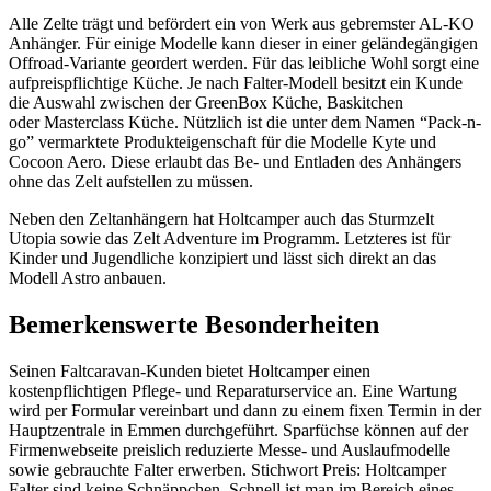
Alle Zelte trägt und befördert ein von Werk aus gebremster AL-KO
Anhänger. Für einige Modelle kann dieser in einer geländegängigen
Offroad-Variante geordert werden. Für das leibliche Wohl sorgt eine
aufpreispflichtige Küche. Je nach Falter-Modell besitzt ein Kunde
die Auswahl zwischen der GreenBox Küche, Baskitchen
oder
Masterclass Küche. Nützlich ist die unter dem Namen “Pack-n-
go” vermarktete Produkteigenschaft für die Modelle Kyte und
Cocoon Aero. Diese erlaubt das Be- und Entladen des Anhängers
ohne das Zelt aufstellen zu müssen.
Neben den Zeltanhängern hat Holtcamper auch das Sturmzelt
Utopia sowie das Zelt Adventure im Programm. Letzteres ist für
Kinder und Jugendliche konzipiert und lässt sich direkt an das
Modell Astro anbauen.
Bemerkenswerte Besonderheiten
Seinen Faltcaravan-Kunden bietet Holtcamper einen
kostenpflichtigen Pflege- und Reparaturservice an. Eine Wartung
wird per Formular vereinbart und dann zu einem fixen Termin in der
Hauptzentrale in Emmen durchgeführt. Sparfüchse können auf der
Firmenwebseite preislich reduzierte Messe- und Auslaufmodelle
sowie gebrauchte Falter erwerben. Stichwort Preis: Holtcamper
Falter sind keine Schnäppchen. Schnell ist man im Bereich eines