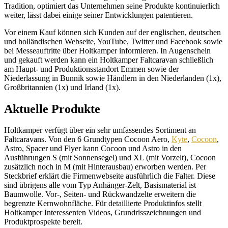
Tradition, optimiert das Unternehmen seine Produkte kontinuierlich
weiter, lässt dabei einige seiner Entwicklungen patentieren.
Vor einem Kauf können sich Kunden auf der englischen, deutschen
und holländischen Webseite, YouTube, Twitter und Facebook sowie
bei Messeauftritte über Holtkamper informieren. In Augenschein
und gekauft werden kann ein Holtkamper Faltcaravan schließlich
am Haupt- und Produktionsstandort Emmen sowie der
Niederlassung in Bunnik sowie Händlern in den Niederlanden (1x),
Großbritannien (1x) und Irland (1x).
Aktuelle Produkte
Holtkamper verfügt über ein sehr umfassendes Sortiment an
Faltcaravans. Von den 6 Grundtypen Cocoon Aero,
Kyte
,
Cocoon
,
Astro, Spacer und Flyer kann Cocoon und Astro in den
Ausführungen S (mit Sonnensegel) und XL (mit Vorzelt), Cocoon
zusätzlich noch in M (mit Hinterausbau) erworben werden. Per
Steckbrief erklärt die Firmenwebseite ausführlich die Falter. Diese
sind übrigens alle vom Typ Anhänger-Zelt, Basismaterial ist
Baumwolle. Vor-, Seiten- und Rückwandzelte erweitern die
begrenzte Kernwohnfläche. Für detaillierte Produktinfos stellt
Holtkamper Interessenten Videos, Grundrisszeichnungen und
Produktprospekte bereit.