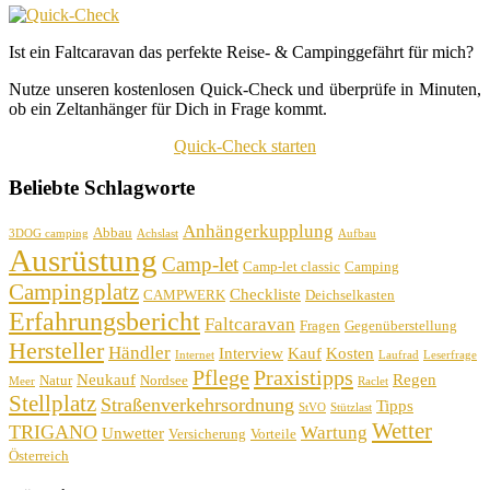
Ist ein Faltcaravan das perfekte Reise- & Campinggefährt für mich?
Nutze unseren kostenlosen Quick-Check und überprüfe in Minuten,
ob ein Zeltanhänger für Dich in Frage kommt.
Quick-Check starten
Beliebte Schlagworte
Anhängerkupplung
Abbau
3DOG camping
Achslast
Aufbau
Ausrüstung
Camp-let
Camp-let classic
Camping
Campingplatz
Checkliste
CAMPWERK
Deichselkasten
Erfahrungsbericht
Faltcaravan
Fragen
Gegenüberstellung
Hersteller
Händler
Interview
Kauf
Kosten
Internet
Laufrad
Leserfrage
Pflege
Praxistipps
Neukauf
Regen
Natur
Nordsee
Meer
Raclet
Stellplatz
Straßenverkehrsordnung
Tipps
StVO
Stützlast
Wetter
TRIGANO
Wartung
Unwetter
Versicherung
Vorteile
Österreich