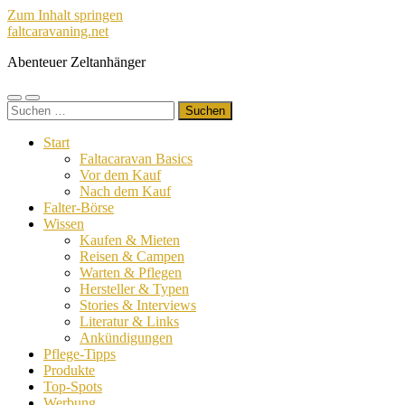
Zum Inhalt springen
faltcaravaning.net
Abenteuer Zeltanhänger
Mobile-
Suchfeld
Suchen
Menü
ein-/ausblenden
nach:
ein-/ausblenden
Start
Faltacaravan Basics
Vor dem Kauf
Nach dem Kauf
Falter-Börse
Wissen
Kaufen & Mieten
Reisen & Campen
Warten & Pflegen
Hersteller & Typen
Stories & Interviews
Literatur & Links
Ankündigungen
Pflege-Tipps
Produkte
Top-Spots
Werbung